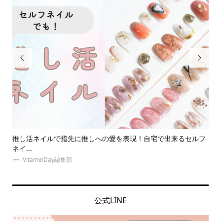


！自宅で出来るセルフ
【体験レポ】10秒で本人不在の誕生日会？名前入
ン...
ゆめみぃ
公式LINE