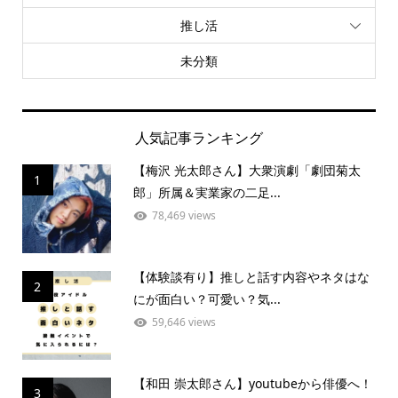
推し活
未分類
人気記事ランキング
【梅沢 光太郎さん】大衆演劇「劇団菊太
1
郎」所属＆実業家の二足...
78,469 views
【体験談有り】推しと話す内容やネタはな
2
にが面白い？可愛い？気...
59,646 views
【和田 崇太郎さん】youtubeから俳優へ！
3