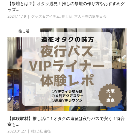
【祭壇とは？】オタク必見！推しの祭壇の作り方やおすすめグ
ッズ...
2024.11.19
グッズ＆アイテム
,
推し活
,
本人不在の誕生日会
推し活
【体験取材】推し活に！オタクの遠征は夜行バスで安く！待合
室も...
2023.01.27
推し活
,
遠征