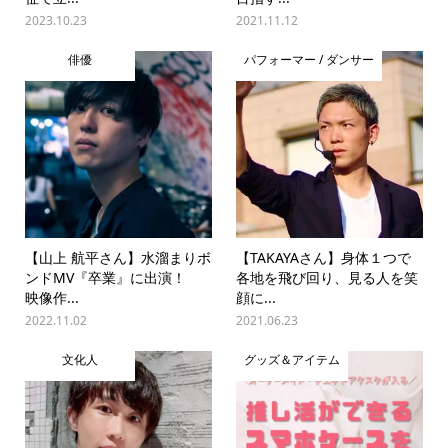
2023.10.23
2021.11.12
俳優
パフォーマー / ダンサー
【山上 航平さん】水溜まりボ
【TAKAYAさん】身体１つで
ンドMV『卒業』に出演！
各地を飛び回り、見る人を笑
映像作...
顔に...
2022.11.02
2021.06.23
文化人
グッズ＆アイテム