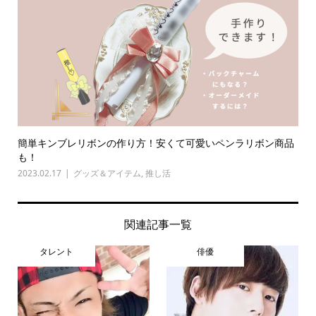
簡単キンブレリボンの作り方！安くて可愛いペンラリボン商品
も！
2023.02.17
グッズ＆アイテム
,
推し活
関連記事一覧
タレント
俳優