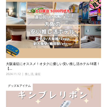
大阪遠征にオススメ！オタクに優しい安い推し活ホテル18選！
【...
2024.11.12
推し活
,
遠征
グッズ＆アイテム