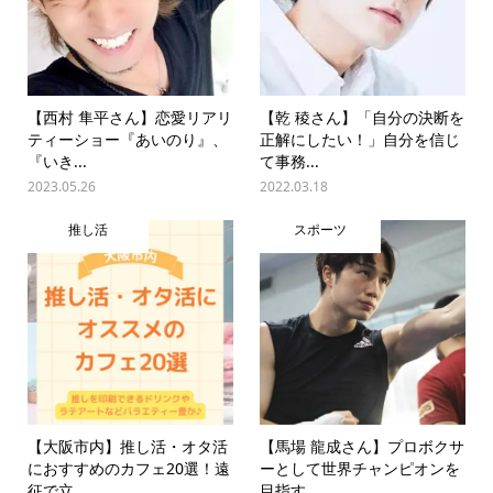
【西村 隼平さん】恋愛リアリ
【乾 稜さん】「自分の決断を
ティーショー『あいのり』、
正解にしたい！」自分を信じ
『いき...
て事務...
2023.05.26
2022.03.18
推し活
スポーツ
【大阪市内】推し活・オタ活
【馬場 龍成さん】プロボクサ
におすすめのカフェ20選！遠
ーとして世界チャンピオンを
征で立...
目指す...