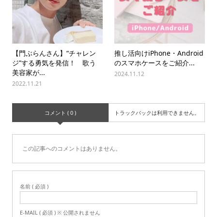
【門ぶらんさん】“チャレン
推し活向けiPhone・Android
ジ”する勇気を発信！ 歌う
のスマホケースをご紹介...
美容家が...
2024.11.12
2022.11.21
コメント ( 0 )
トラックバックは利用できません。
この記事へのコメントはありません。
名前 ( 必須 )
E-MAIL ( 必須 ) ※ 公開されません