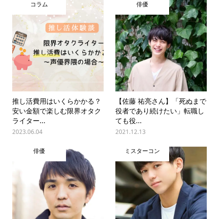
コラム
俳優
推し活費用はいくらかかる？
【佐藤 祐亮さん】「死ぬまで
安い金額で楽しむ限界オタク
役者であり続けたい」転職し
ライター...
ても役...
2023.06.04
2021.12.13
俳優
ミスターコン