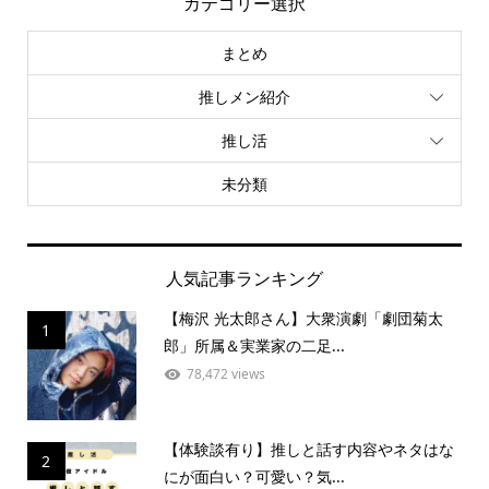
カテゴリー選択
まとめ
推しメン紹介
推し活
未分類
人気記事ランキング
【梅沢 光太郎さん】大衆演劇「劇団菊太
1
郎」所属＆実業家の二足...
78,472 views
【体験談有り】推しと話す内容やネタはな
2
にが面白い？可愛い？気...