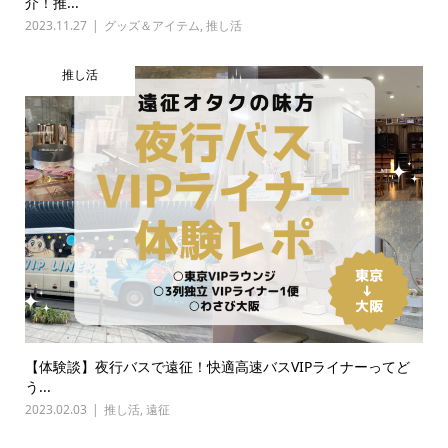
介！推...
2023.11.27
グッズ＆アイテム
,
推し活
推し活
【体験談】夜行バスで遠征！快適高速バスVIPライナーってど
う...
2023.02.03
推し活
,
遠征