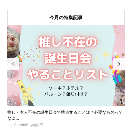
今月の特集記事


別
推し・本人不在の誕生日会で準備することは？必要なものって
【
なに...
イエ.
VitaminDay編集部