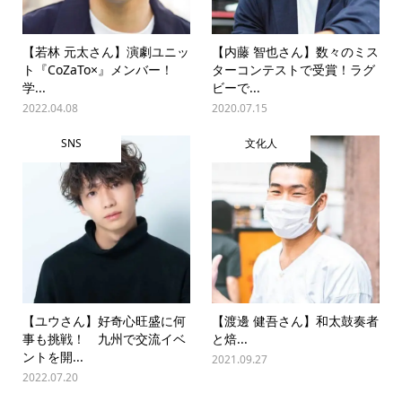
【若林 元太さん】演劇ユニッ
【内藤 智也さん】数々のミス
ト『CoZaTo×』メンバー！
ターコンテストで受賞！ラグ
学...
ビーで...
2022.04.08
2020.07.15
SNS
文化人
【ユウさん】好奇心旺盛に何
【渡‌邊‌ ‌健‌吾‌さ‌ん】‌和‌太‌鼓‌奏‌者‌
事も挑戦！ 九州で交流イベ
と‌焙‌...
ントを開...
2021.09.27
2022.07.20