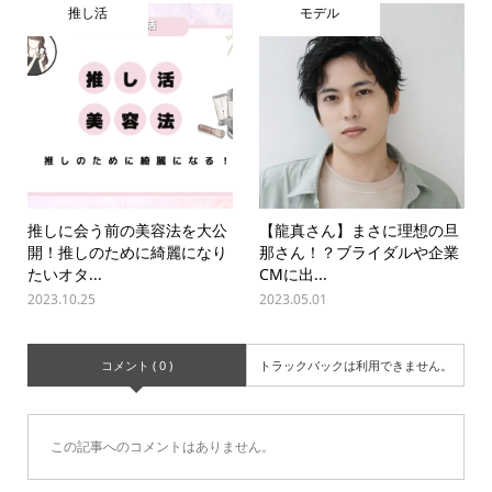
推し活
モデル
推しに会う前の美容法を大公
【龍真さん】まさに理想の旦
開！推しのために綺麗になり
那さん！？ブライダルや企業
たいオタ...
CMに出...
2023.10.25
2023.05.01
コメント ( 0 )
トラックバックは利用できません。
この記事へのコメントはありません。