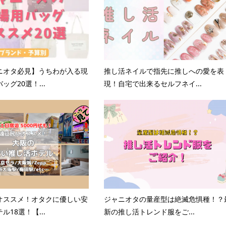
ニオタ必見】うちわが入る現
推し活ネイルで指先に推しへの愛を表
ッグ20選！...
現！自宅で出来るセルフネイ...
オススメ！オタクに優しい安
ジャニオタの量産型は絶滅危惧種！？
ル18選！【...
新の推し活トレンド服をご...