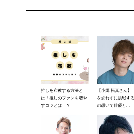
推しを布教する方法と
【小郷 拓真さん】
は！推しのファンを増や
を恐れずに挑戦す
すコツとは！？
の想いで俳優と...