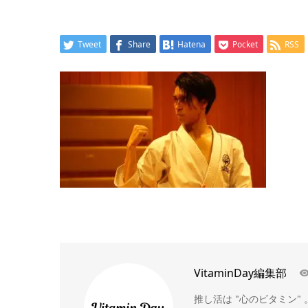
Tweet
Share
Hatena
Pocket
RSS
VitaminDay編集部
推し活は "心のビタミン