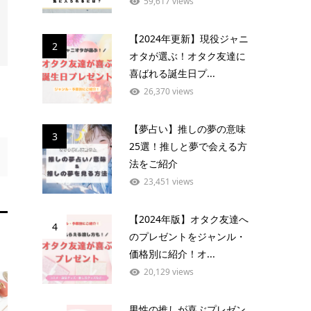
59,617 views
【2024年更新】現役ジャニ
2
オタが選ぶ！オタク友達に
喜ばれる誕生日プ...
26,370 views
【夢占い】推しの夢の意味
3
25選！推しと夢で会える方
法をご紹介
23,451 views
【2024年版】オタク友達へ
4
のプレゼントをジャンル・
価格別に紹介！オ...
20,129 views
男性の推しが喜ぶプレゼン