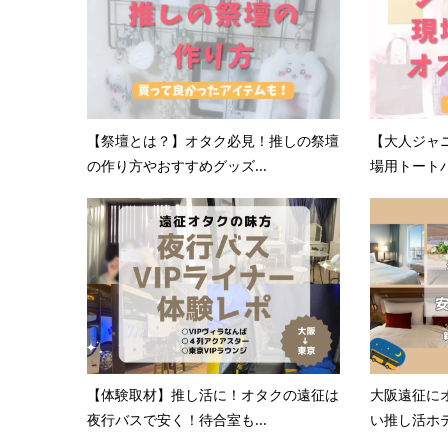
【祭壇とは？】オタク必見！推しの祭壇
【大人ジャ
の作り方やおすすめグッズ...
場用トートバ
【体験取材】推し活に！オタクの遠征は
大阪遠征に
夜行バスで安く！待合室も...
い推し活ホテ