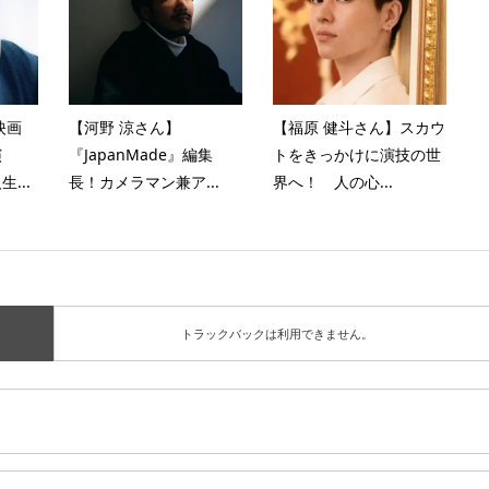
映画
【河野 涼さん】
【福原 健斗さん】スカウ
演
『JapanMade』編集
トをきっかけに演技の世
...
長！カメラマン兼ア...
界へ！ 人の心...
トラックバックは利用できません。