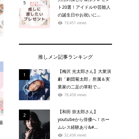
5
ト20選！アイドルや芸能人
の誕生日やお祝いに...
19,451 views
推しメン記事ランキング
【梅沢 光太郎さん】大衆演
1
劇「劇団菊太郎」所属＆実
業家の二足の草鞋で...
78,458 views
【和田 崇太郎さん】
2
youtubeから俳優へ！ホー
最
ムレス経験あり&#...
32,436 views