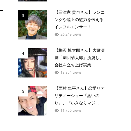
【三津家 貴也さん】ランニ
3
ングや陸上の魅力を伝える
インフルエンサー！...
26,249 views
【梅沢 慎太郎さん】大衆演
4
劇「劇団菊太郎」所属し、
会社を立ち上げ実業...
18,854 views
【西村 隼平さん】恋愛リア
5
リティーショー『あいの
り』、『いきなりマジ...
11,750 views