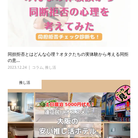
同担拒否とはどんな心理？オタクたちの実体験から考える同拒
の意...
2023.12.24
コラム
,
推し活
推し活