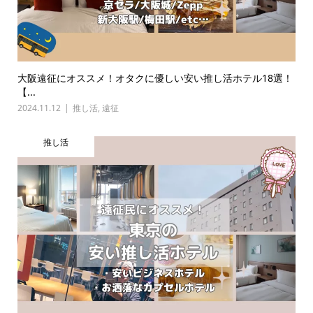
大阪遠征にオススメ！オタクに優しい安い推し活ホテル18選！
【...
2024.11.12
推し活
,
遠征
推し活