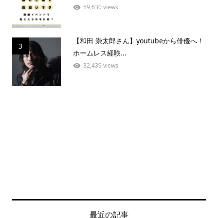
59,630 views
【和田 崇太郎さん】youtubeから俳優へ！
3
ホームレス経験...
32,439 views
最近の記事