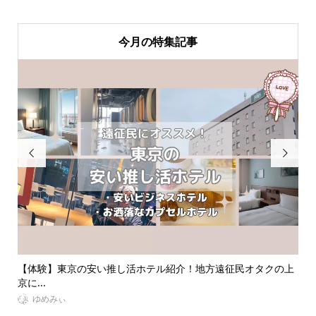
今月の特集記事


タクの上
同担拒否とはどんな心理？オタクたちの実体験から考える同拒
の意...
VitaminDay編集部