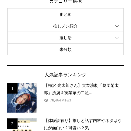
カテゴリー選択
まとめ
推しメン紹介
推し活
未分類
人気記事ランキング
【梅沢 光太郎さん】大衆演劇「劇団菊太
1
郎」所属＆実業家の二足...
78,464 views
【体験談有り】推しと話す内容やネタはな
2
にが面白い？可愛い？気...