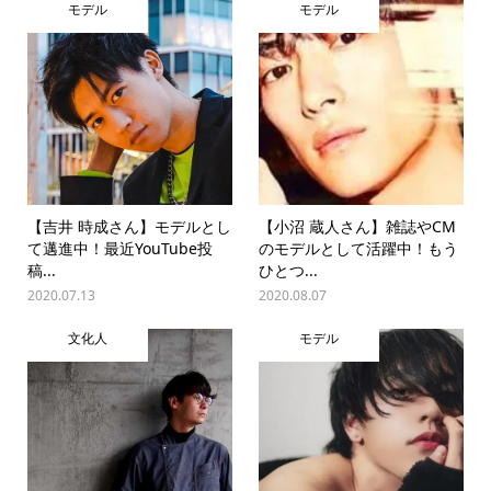
モデル
モデル
【吉井 時成さん】モデルとし
【小沼 蔵人さん】雑誌やCM
て邁進中！最近YouTube投
のモデルとして活躍中！もう
稿...
ひとつ...
2020.07.13
2020.08.07
文化人
モデル