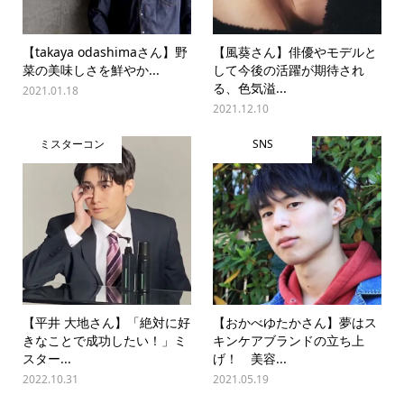
【takaya odashimaさん】野
【風葵さん】俳優やモデルと
菜の美味しさを鮮やか...
して今後の活躍が期待され
る、色気溢...
2021.01.18
2021.12.10
ミスターコン
SNS
【平井 大地さん】「絶対に好
【おかべゆたかさん】夢はス
きなことで成功したい！」ミ
キンケアブランドの立ち上
スター...
げ！ 美容...
2022.10.31
2021.05.19