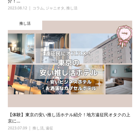
介！...
2023.08.12
コラム
,
ジャニオタ
,
推し活
推し活
【体験】東京の安い推し活ホテル紹介！地方遠征民オタクの上
京に...
2023.07.09
推し活
,
遠征