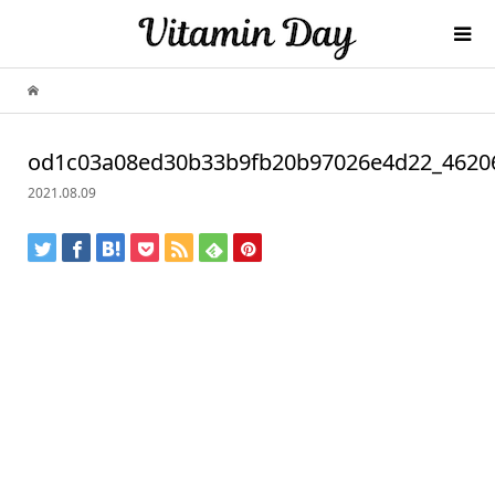
od1c03a08ed30b33b9fb20b97026e4d22_4620
2021.08.09