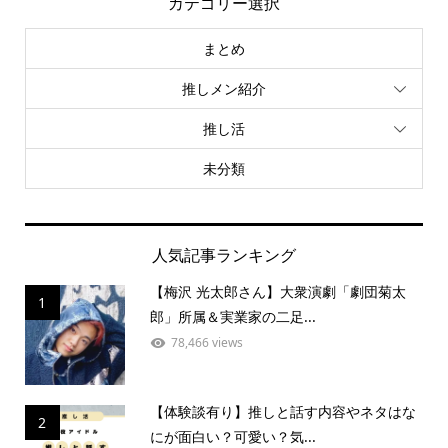
カテゴリー選択
まとめ
推しメン紹介
推し活
未分類
人気記事ランキング
【梅沢 光太郎さん】大衆演劇「劇団菊太
1
郎」所属＆実業家の二足...
78,466 views
【体験談有り】推しと話す内容やネタはな
2
にが面白い？可愛い？気...