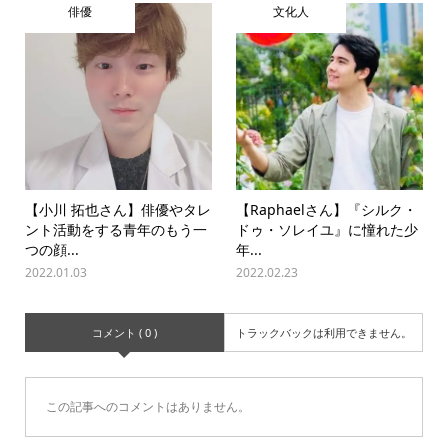
俳優
文化人
【小川 拓也さん】俳優やタレ
【Raphaelさん】『シルク・
ント活動をする青年のもう一
ドゥ・ソレイユ』に憧れた少
つの顔...
年...
2022.01.03
2022.02.23
コメント ( 0 )
トラックバックは利用できません。
この記事へのコメントはありません。