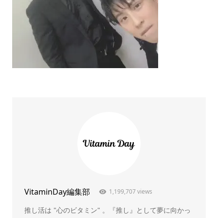
VitaminDay編集部
1,199,707 views
推し活は "心のビタミン" 。『推し』として夢に向かっ