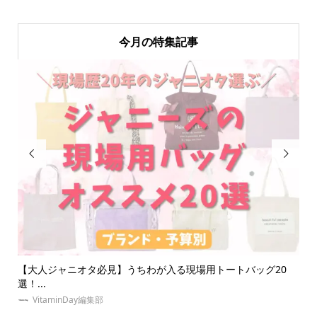
今月の特集記事


バッグ20
簡単キンブレリボンの作り方！安くて可愛いペンラリボン
も！
ゆめみぃ