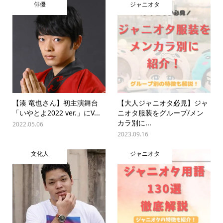
俳優
ジャニオタ
【湊 竜也さん】初主演舞台
【大人ジャニオタ必見】ジャ
「いやとよ2022 ver.」にV...
ニオタ服装をグループ/メン
カラ別に...
2022.05.06
2023.09.16
文化人
ジャニオタ