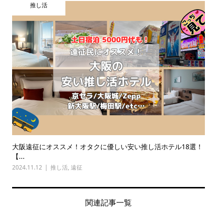
推し活
大阪遠征にオススメ！オタクに優しい安い推し活ホテル18選！
【...
2024.11.12
推し活
,
遠征
関連記事一覧