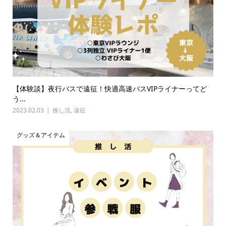
【体験談】夜行バスで遠征！快適高速バスVIPライナーってど
う...
2023.02.03
推し活
,
遠征
グッズ＆アイテム