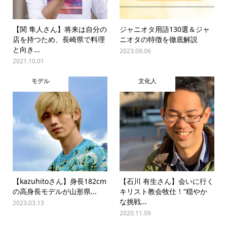
【関 隼人さん】将来は自分の
ジャニオタ用語130選＆ジャ
店を持つため、長崎県で料理
ニオタの特徴を徹底解説
と向き...
2023.09.06
2021.10.01
モデル
文化人
【kazuhitoさん】身長182cm
【石川 有生さん】会いに行く
の高身長モデルが山形県...
キリスト教会牧仕！“穏やか
な挑戦...
2023.03.13
2020.11.09