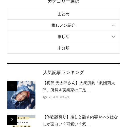
カテゴリー選択
まとめ
推しメン紹介
推し活
未分類
人気記事ランキング
【梅沢 光太郎さん】大衆演劇「劇団菊太
1
郎」所属＆実業家の二足...
78,470 views
【体験談有り】推しと話す内容やネタはな
2
にが面白い？可愛い？気...