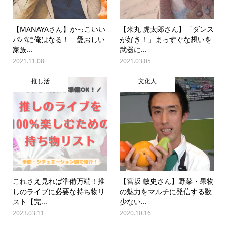
【MANAYAさん】かっこいい
【米丸 虎太郎さん】「ダンス
パパに俺はなる！ 愛おしい
が好き！」まっすぐな想いを
家族...
武器に...
2021.11.08
2021.03.05
推し活
文化人
これさえ見れば準備万端！推
【宮坂 敏史さん】野菜・果物
しのライブに必要な持ち物リ
の魅力をマルチに発信する数
スト【完...
少ない...
2023.03.11
2020.10.16