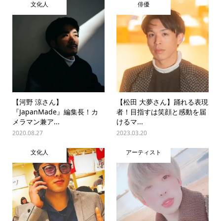
文化人
俳優
【河野 涼さん】
【松田 大夢さん】踊れる表現
『JapanMade』編集長！カ
者！目指すは笑顔と感動を届
メラマン兼ア...
けるマ...
2020.08.27
2023.03.20
文化人
アーティスト