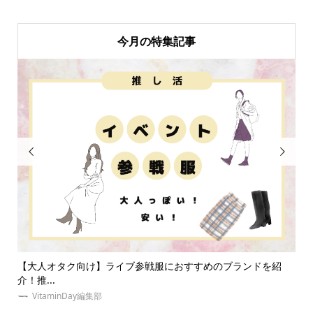
今月の特集記事


紹
推しとの相性診断にオススメな占いを無料から本格派までご紹
【
介！...
京に
VitaminDay編集部