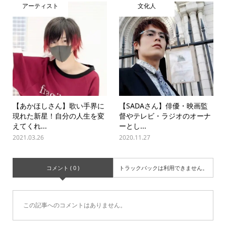
アーティスト
文化人
【あかほしさん】歌い手界に
【SADAさん】俳優・映画監
現れた新星！自分の人生を変
督やテレビ・ラジオのオーナ
えてくれ...
ーとし...
2021.03.26
2020.11.27
コメント ( 0 )
トラックバックは利用できません。
この記事へのコメントはありません。