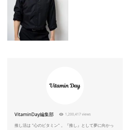
VitaminDay編集部
1,200,417 views
推し活は "心のビタミン" 。『推し』として夢に向かっ