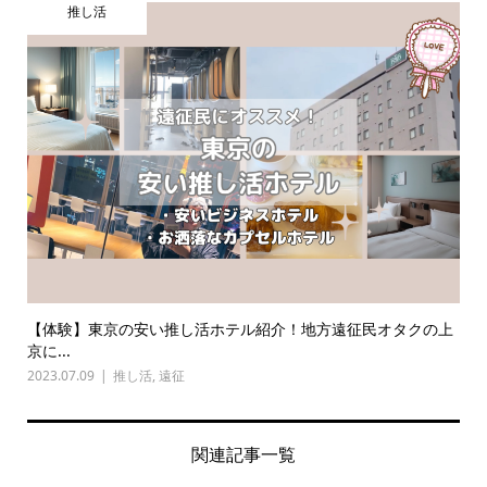
推し活
【体験】東京の安い推し活ホテル紹介！地方遠征民オタクの上
京に...
2023.07.09
推し活
,
遠征
関連記事一覧