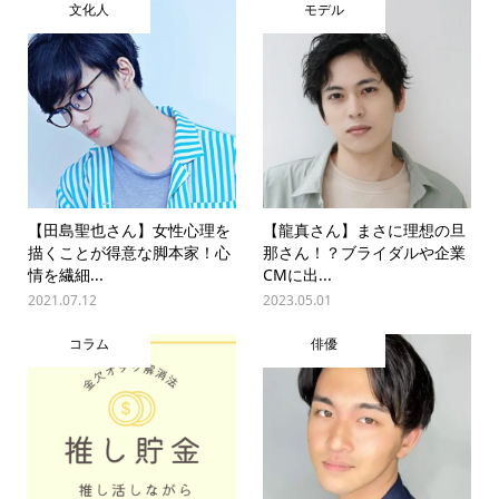
文化人
モデル
【田島聖也さん】女性心理を
【龍真さん】まさに理想の旦
描くことが得意な脚本家！心
那さん！？ブライダルや企業
情を繊細...
CMに出...
2021.07.12
2023.05.01
コラム
俳優