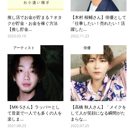
推し活でお金が貯まる？オタ
【木村 桜輔さん】俳優として
クが貯金・お金を稼ぐ方法
「仕事したい！売れたい！活
【推し貯金...
躍した...
2023.03.10
2022.11.23
アーティスト
俳優
【MK-Sさん】ラッパーとし
【高橋 秋人さん】「メイクを
て音楽で一人でも多くの人を
して人が笑顔になる瞬間がた
楽しま...
まらな...
2021.08.23
2022.07.25