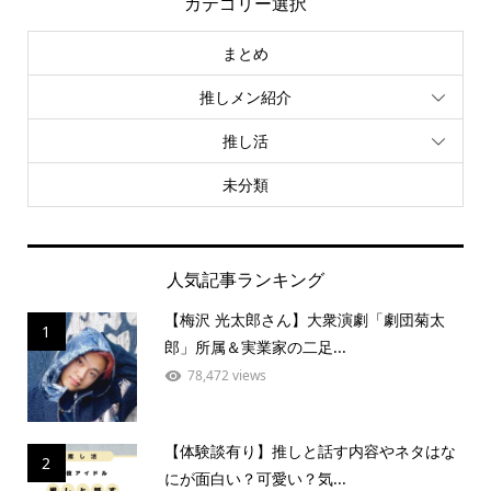
カテゴリー選択
まとめ
推しメン紹介
推し活
未分類
人気記事ランキング
【梅沢 光太郎さん】大衆演劇「劇団菊太
1
郎」所属＆実業家の二足...
78,472 views
【体験談有り】推しと話す内容やネタはな
2
にが面白い？可愛い？気...