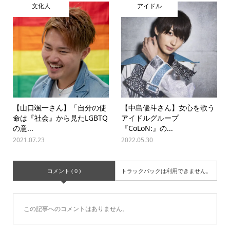
文化人
アイドル
【山口颯一さん】「自分の使
【中島優斗さん】女心を歌う
命は『社会』から見たLGBTQ
アイドルグループ
の意...
『CoLoN:』の...
2021.07.23
2022.05.30
コメント ( 0 )
トラックバックは利用できません。
この記事へのコメントはありません。