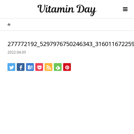
277772192_5297976750246343_31601167225
2022.04.05