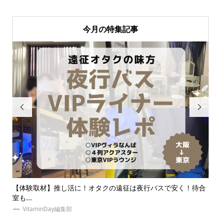
今月の特集記事


安く！待合
【体験談あり】推しダイエットを成功させる！オタク必見
イエ...
VitaminDay編集部