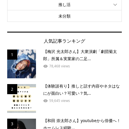
推し活
未分類
人気記事ランキング
【梅沢 光太郎さん】大衆演劇「劇団菊太
1
郎」所属＆実業家の二足...
78,468 views
【体験談有り】推しと話す内容やネタはな
2
にが面白い？可愛い？気...
59,645 views
【和田 崇太郎さん】youtubeから俳優へ！
3
ホームレス経験...