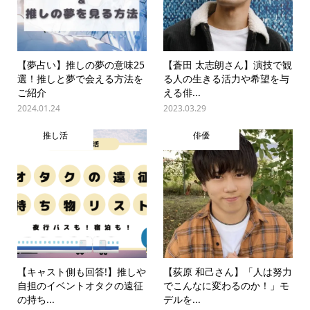
【夢占い】推しの夢の意味25
【蒼田 太志朗さん】演技で観
選！推しと夢で会える方法を
る人の生きる活力や希望を与
ご紹介
える俳...
2024.01.24
2023.03.29
推し活
俳優
【キャスト側も回答!】推しや
【荻原 和己さん】「人は努力
自担のイベントオタクの遠征
でこんなに変わるのか！」モ
の持ち...
デルを...