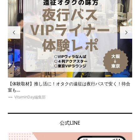


待合
推し活ネイルで指先に推しへの愛を表現！自宅で出来るセルフ
同
ネイ...
の意
VitaminDay編集部
公式LINE