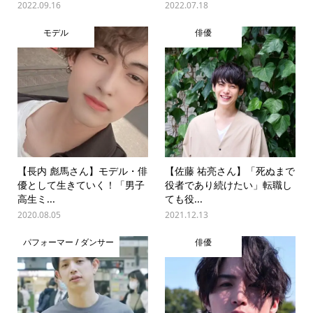
2022.09.16
2022.07.18
モデル
俳優
【長内 彪馬さん】モデル・俳
【佐藤 祐亮さん】「死ぬまで
優として生きていく！「男子
役者であり続けたい」転職し
高生ミ...
ても役...
2020.08.05
2021.12.13
パフォーマー / ダンサー
俳優