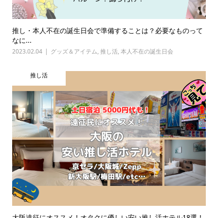
推し・本人不在の誕生日会で準備することは？必要なものって
なに...
2023.02.04
グッズ＆アイテム
,
推し活
,
本人不在の誕生日会
推し活
大阪遠征にオススメ！オタクに優しい安い推し活ホテル18選！