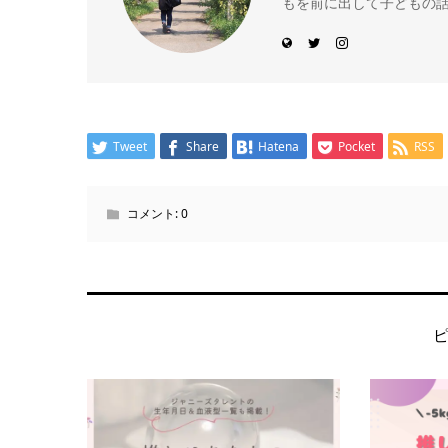
もを前に出して子どもの話
Tweet
Share
Hatena
Pocket
RSS
コメント:
0