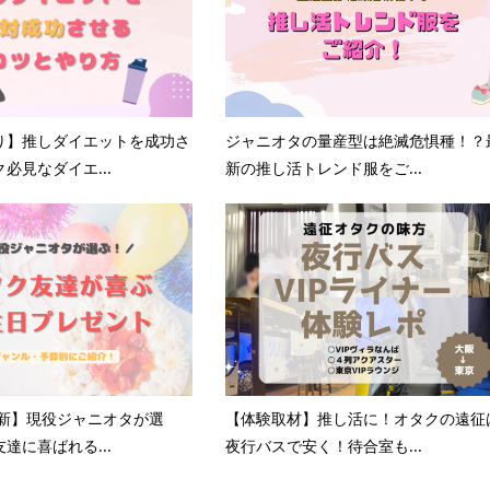
り】推しダイエットを成功さ
ジャニオタの量産型は絶滅危惧種！？
必見なダイエ...
新の推し活トレンド服をご...
更新】現役ジャニオタが選
【体験取材】推し活に！オタクの遠征
達に喜ばれる...
夜行バスで安く！待合室も...