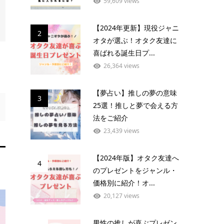
59,609 views
【2024年更新】現役ジャニ
2
オタが選ぶ！オタク友達に
喜ばれる誕生日プ...
26,364 views
【夢占い】推しの夢の意味
3
25選！推しと夢で会える方
法をご紹介
23,439 views
【2024年版】オタク友達へ
4
のプレゼントをジャンル・
価格別に紹介！オ...
20,127 views
男性の推しが喜ぶプレゼン