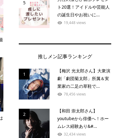
5
ト20選！アイドルや芸能人
の誕生日やお祝いに...
19,448 views
最
推しメン記事ランキング
【梅沢 光太郎さん】大衆演
1
劇「劇団菊太郎」所属＆実
業家の二足の草鞋で...
78,456 views
【和田 崇太郎さん】
2
は
youtubeから俳優へ！ホー
ムレス経験あり&#...
32,434 views