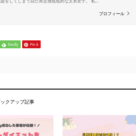
題をしてしまう自己肯定感低低めな文系女子。 私...
プロフィール
feedly
Pin it
ピックアップ記事