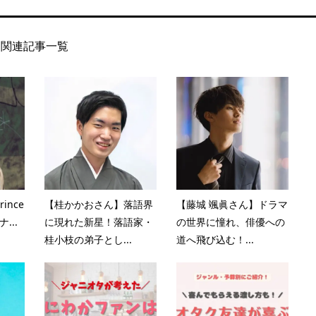
関連記事一覧
ince
【桂かかおさん】落語界
【藤城 颯眞さん】ドラマ
...
に現れた新星！落語家・
の世界に憧れ、俳優への
桂小枝の弟子とし...
道へ飛び込む！...