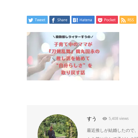
Tweet
Share
Hatena
Pocket
RSS
すう
5,408 views
最近推しが結婚したので、