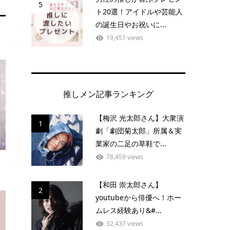
5
ト20選！アイドルや芸能人
の誕生日やお祝いに...
19,451 views
推しメン記事ランキング
【梅沢 光太郎さん】大衆演
1
劇「劇団菊太郎」所属＆実
業家の二足の草鞋で...
78,459 views
【和田 崇太郎さん】
2
youtubeから俳優へ！ホー
ムレス経験あり&#...
32,437 views