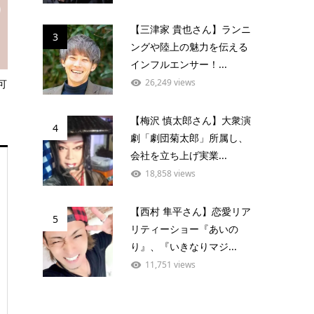
【三津家 貴也さん】ランニ
3
ングや陸上の魅力を伝える
インフルエンサー！...
26,249 views
可
【梅沢 慎太郎さん】大衆演
4
劇「劇団菊太郎」所属し、
会社を立ち上げ実業...
18,858 views
【西村 隼平さん】恋愛リア
5
リティーショー『あいの
り』、『いきなりマジ...
11,751 views