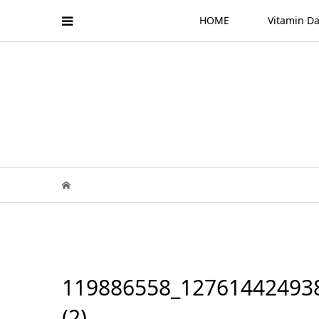
HOME
Vitamin
119886558_12761442493
(2)