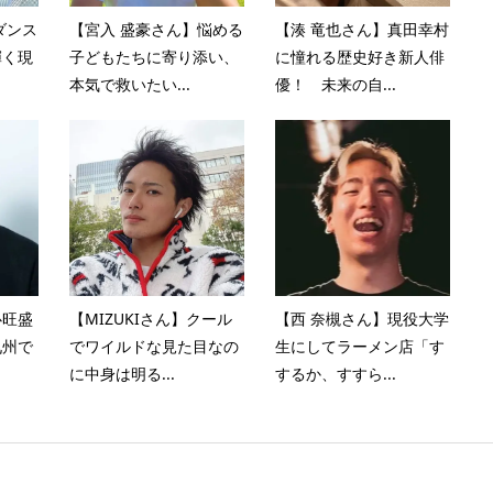
ダンス
【宮入 盛豪さん】悩める
【湊 竜也さん】真田幸村
輝く現
子どもたちに寄り添い、
に憧れる歴史好き新人俳
本気で救いたい...
優！ 未来の自...
心旺盛
【MIZUKIさん】クール
【西 奈槻さん】現役大学
九州で
でワイルドな見た目なの
生にしてラーメン店「す
に中身は明る...
するか、すすら...