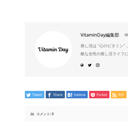
VitaminDay編集部
推し活は "心のビタミン
敵な女性の推し活ライフ
Tweet
Share
Hatena
Pocket
RSS
コメント:
0