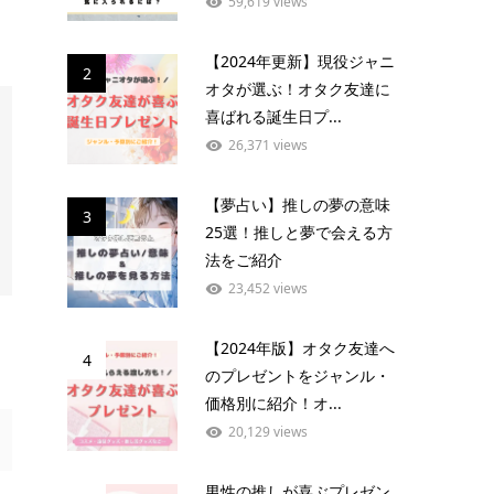
59,619 views
【2024年更新】現役ジャニ
2
オタが選ぶ！オタク友達に
喜ばれる誕生日プ...
26,371 views
【夢占い】推しの夢の意味
3
25選！推しと夢で会える方
法をご紹介
23,452 views
【2024年版】オタク友達へ
4
のプレゼントをジャンル・
価格別に紹介！オ...
20,129 views
男性の推しが喜ぶプレゼン