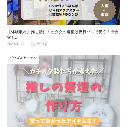
【体験取材】推し活に！オタクの遠征は夜行バスで安く！待合
室も...
2023.01.27
推し活
,
遠征
グッズ＆アイテム