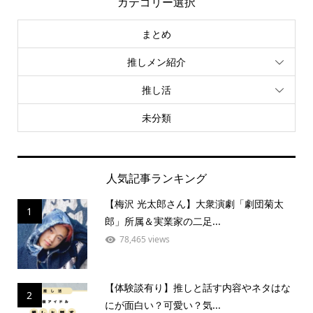
カテゴリー選択
まとめ
推しメン紹介
推し活
未分類
人気記事ランキング
【梅沢 光太郎さん】大衆演劇「劇団菊太
1
郎」所属＆実業家の二足...
78,465 views
【体験談有り】推しと話す内容やネタはな
2
にが面白い？可愛い？気...