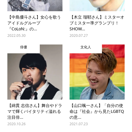
【中島優斗さん】女心を歌う
【木立 瑠耶さん】ミスターオ
アイドルグループ
ブミスター準グランプリ！
『CoLoN:』の...
SHOW...
2022.05.30
2020.07.27
俳優
文化人
【綿貫 志信さん】舞台やドラ
【山口颯一さん】「自分の使
マで輝くバイタリティ溢れる
命は『社会』から見たLGBTQ
注目俳...
の意...
2020.10.26
2021.07.23