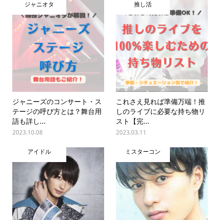
ジャニオタ
推し活
ジャニーズのコンサート・ス
これさえ見れば準備万端！推
テージの呼び方とは？舞台用
しのライブに必要な持ち物リ
語も詳し...
スト【完...
2023.10.08
2023.03.11
アイドル
ミスターコン