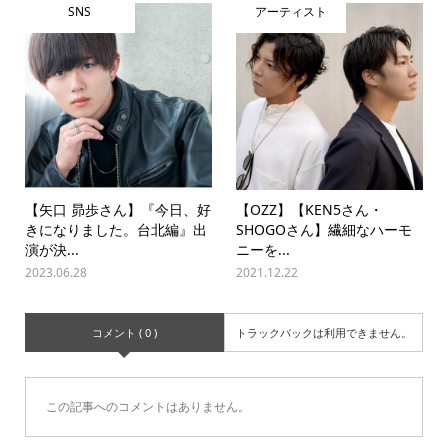
SNS
アーティスト
【矢口 昴歩さん】『今日、好
【OZZ】【KEN5さん・
きになりました。台北編』出
SHOGOさん】繊細なハーモ
演が決...
ニーを...
2023.06.28
2021.12.22
コメント ( 0 )
トラックバックは利用できません。
この記事へのコメントはありません。