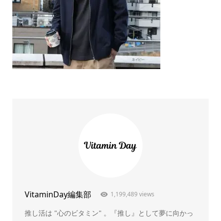
VitaminDay編集部
1,199,489 views
推し活は "心のビタミン" 。『推し』として夢に向かっ