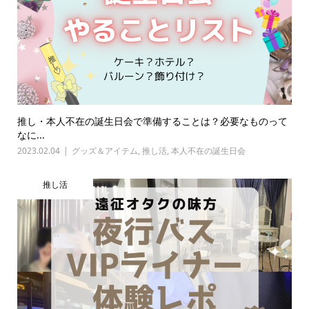
推し・本人不在の誕生日会で準備することは？必要なものって
なに...
2023.02.04
グッズ＆アイテム
,
推し活
,
本人不在の誕生日会
推し活