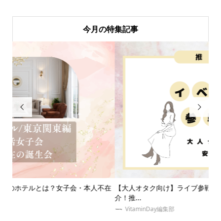
今月の特集記事


不在
【大人オタク向け】ライブ参戦服におすすめのブランドを紹
【
介！推...
室も.
VitaminDay編集部