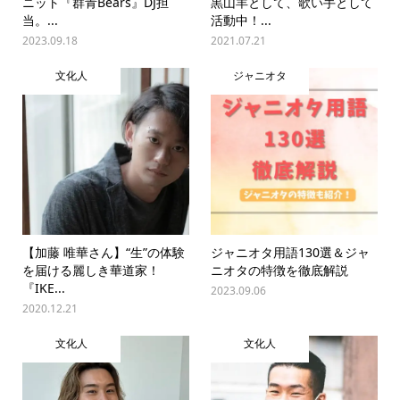
ニット『群青Bears』DJ担
黒山羊として、歌い手として
当。...
活動中！...
2023.09.18
2021.07.21
文化人
ジャニオタ
【加藤 唯華さん】“生”の体験
ジャニオタ用語130選＆ジャ
を届ける麗しき華道家！
ニオタの特徴を徹底解説
『IKE...
2023.09.06
2020.12.21
文化人
文化人