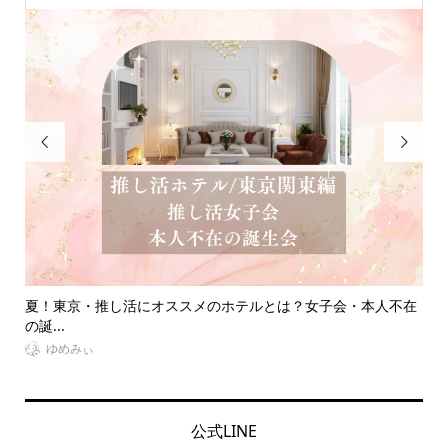


の上
夏！東京・推し活にオススメのホテルとは？女子会・本人不在
推
の誕...
なに.
ゆめみぃ
公式LINE