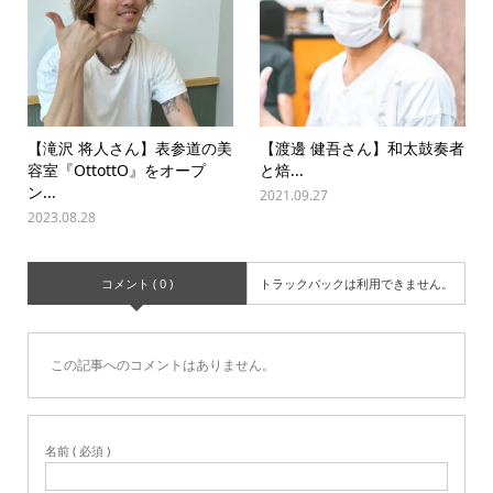
【滝沢 将人さん】表参道の美
【渡‌邊‌ ‌健‌吾‌さ‌ん】‌和‌太‌鼓‌奏‌者‌
容室『OttottO』をオープ
と‌焙‌...
ン...
2021.09.27
2023.08.28
コメント ( 0 )
トラックバックは利用できません。
この記事へのコメントはありません。
名前 ( 必須 )