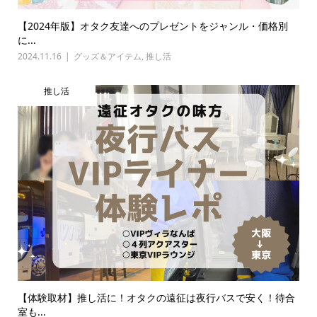
【2024年版】オタク友達へのプレゼントをジャンル・価格別
に...
2024.11.16
グッズ＆アイテム
,
推し活
推し活
【体験取材】推し活に！オタクの遠征は夜行バスで安く！待合
室も...