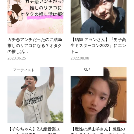
ガチ恋アンチだったのに結局
【結輝 アランさん】『男子高
推しのリアコになる？オタク
生ミスターコン2022』にエン
の推し活...
ト...
2023.06.25
2022.08.08
アーティスト
SNS
【そらちゃん】2人組音楽ユ
【魔性の黒山羊さん】魔性の