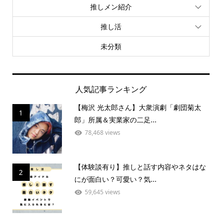
推しメン紹介
推し活
未分類
人気記事ランキング
【梅沢 光太郎さん】大衆演劇「劇団菊太
1
郎」所属＆実業家の二足...
78,468 views
【体験談有り】推しと話す内容やネタはな
2
にが面白い？可愛い？気...
59,645 views