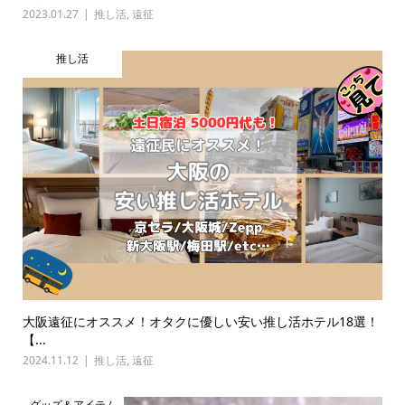
2023.01.27
推し活
,
遠征
推し活
大阪遠征にオススメ！オタクに優しい安い推し活ホテル18選！
【...
2024.11.12
推し活
,
遠征
グッズ＆アイテム