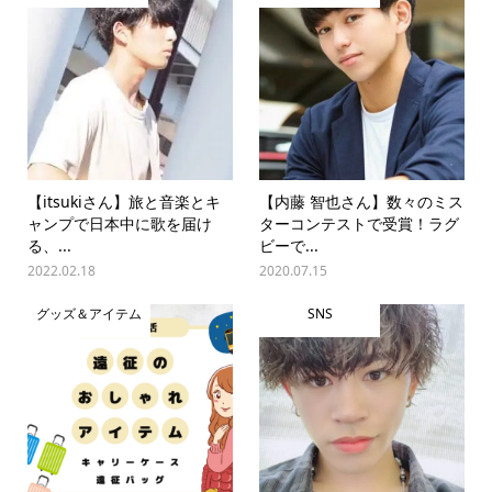
【itsukiさん】旅と音楽とキ
【内藤 智也さん】数々のミス
ャンプで日本中に歌を届け
ターコンテストで受賞！ラグ
る、...
ビーで...
2022.02.18
2020.07.15
グッズ＆アイテム
SNS