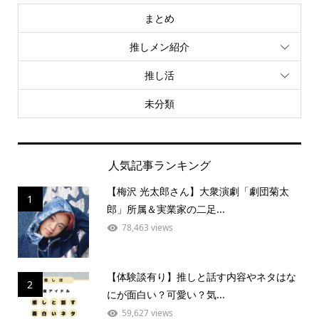
まとめ
推しメン紹介
推し活
未分類
人気記事ランキング
【梅沢 光太郎さん】大衆演劇「劇団菊太
1
郎」所属＆実業家の二足...
78,463 views
【体験談有り】推しと話す内容やネタはな
2
にが面白い？可愛い？気...
59,627 views