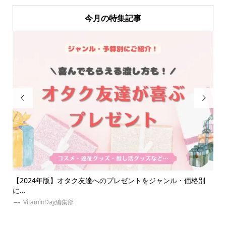
今月の特集記事


別
推しとの相性診断にオススメな占いを無料から本格派までご紹
夏
介！...
の誕
VitaminDay編集部