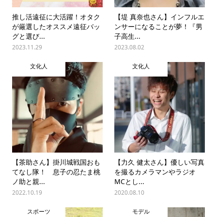
推し活遠征に大活躍！オタク
【堤 真奈也さん】インフルエ
が厳選したオススメ遠征バッ
ンサーになることが夢！『男
グと選び...
子高生...
2023.11.29
2023.08.02
文化人
文化人
【茶助さん】掛川城戦国おも
【力久 健太さん】優しい写真
てなし隊！ 息子の忍たま桃
を撮るカメラマンやラジオ
ノ助と親...
MCとし...
2022.10.19
2020.08.10
スポーツ
モデル