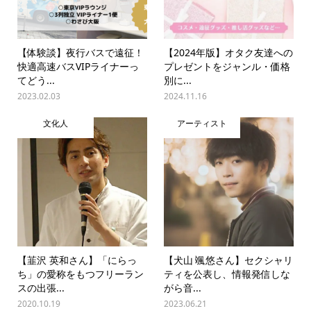
【体験談】夜行バスで遠征！
【2024年版】オタク友達への
快適高速バスVIPライナーっ
プレゼントをジャンル・価格
てどう...
別に...
2023.02.03
2024.11.16
文化人
アーティスト
【韮沢 英和さん】「にらっ
【犬山 颯悠さん】セクシャリ
ち」の愛称をもつフリーラン
ティを公表し、情報発信しな
スの出張...
がら音...
2020.10.19
2023.06.21