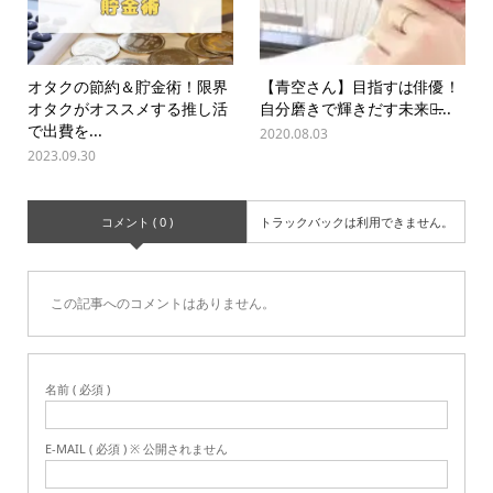
オタクの節約＆貯金術！限界
【青空さん】目指すは俳優！
オタクがオススメする推し活
自分磨きで輝きだす未来！̶...
で出費を...
2020.08.03
2023.09.30
コメント ( 0 )
トラックバックは利用できません。
この記事へのコメントはありません。
名前 ( 必須 )
E-MAIL ( 必須 ) ※ 公開されません