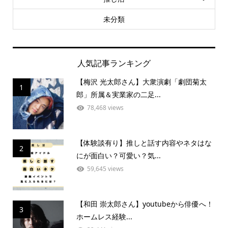
未分類
人気記事ランキング
【梅沢 光太郎さん】大衆演劇「劇団菊太
1
郎」所属＆実業家の二足...
78,468 views
【体験談有り】推しと話す内容やネタはな
2
にが面白い？可愛い？気...
59,645 views
【和田 崇太郎さん】youtubeから俳優へ！
3
ホームレス経験...