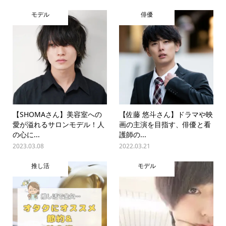
モデル
俳優
【SHOMAさん】美容室への
【佐藤 悠斗さん】ドラマや映
愛が溢れるサロンモデル！人
画の主演を目指す、俳優と看
の心に...
護師の...
2023.03.08
2022.03.21
推し活
モデル