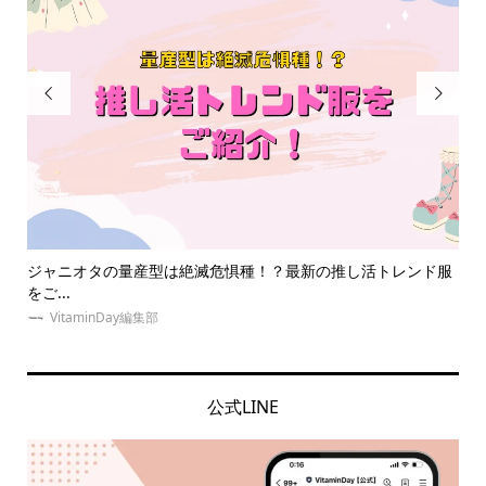


ド服
同担拒否とはどんな心理？オタクたちの実体験から考える同拒
【
の意...
う..
VitaminDay編集部
公式LINE