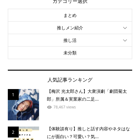
カテゴリー選択
まとめ
推しメン紹介
推し活
未分類
人気記事ランキング
【梅沢 光太郎さん】大衆演劇「劇団菊太
1
郎」所属＆実業家の二足...
78,467 views
【体験談有り】推しと話す内容やネタはな
2
にが面白い？可愛い？気...