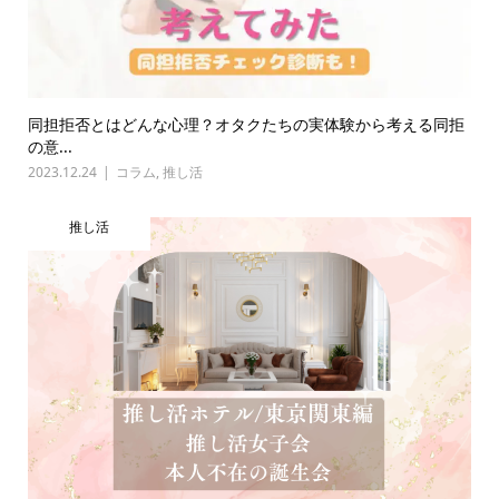
同担拒否とはどんな心理？オタクたちの実体験から考える同拒
の意...
2023.12.24
コラム
,
推し活
推し活