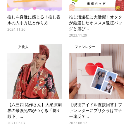
推しを身近に感じる！推し香
推し活遠征に大活躍！オタク
水の入手方法と作り方
が厳選したオススメ遠征バッ
グと選び...
2024.11.26
2023.11.29
文化人
ファンレター
【六三四 祐作さん】大衆演劇
【現役アイドル直接回答】フ
界の最強兄弟がつくる「劇団
ァンレターにプリクラはマナ
殿下」...
ー違反？...
2021.05.07
2022.08.12