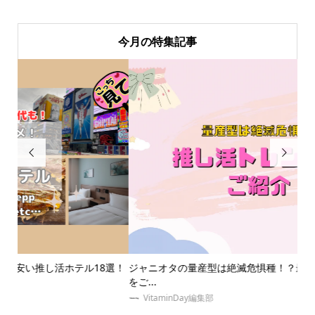
今月の特集記事


選！
ジャニオタの量産型は絶滅危惧種！？最新の推し活トレンド服
【
をご...
う..
VitaminDay編集部