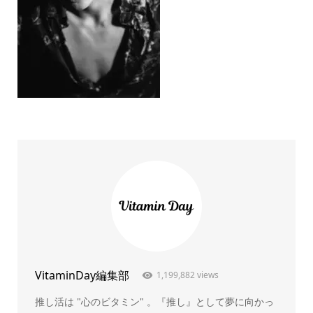
VitaminDay編集部
1,199,882 views
推し活は "心のビタミン" 。『推し』として夢に向かっ