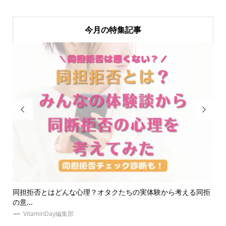
今月の特集記事


同拒
【大人ジャニオタ必見】うちわが入る現場用トートバッグ20
【
選！...
る..
VitaminDay編集部