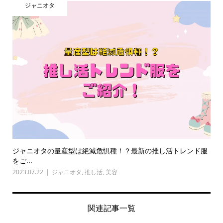
ジャニオタ
ジャニオタの量産型は絶滅危惧種！？最新の推し活トレンド服
をご...
2023.07.22
ジャニオタ
,
推し活
,
美容
関連記事一覧