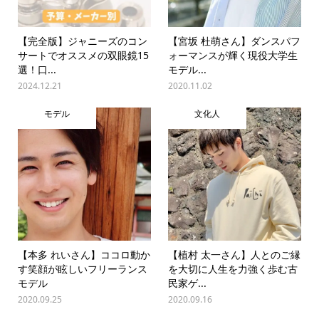
【完全版】ジャニーズのコン
【宮坂 杜萌さん】ダンスパフ
サートでオススメの双眼鏡15
ォーマンスが輝く現役大学生
選！口...
モデル...
2024.12.21
2020.11.02
モデル
文化人
【本多 れいさん】ココロ動か
【植村 太一さん】人とのご縁
す笑顔が眩しいフリーランス
を大切に人生を力強く歩む古
モデル
民家ゲ...
2020.09.25
2020.09.16