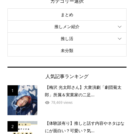
カテゴリー選択
まとめ
推しメン紹介
推し活
未分類
人気記事ランキング
【梅沢 光太郎さん】大衆演劇「劇団菊太
1
郎」所属＆実業家の二足...
78,469 views
【体験談有り】推しと話す内容やネタはな
2
にが面白い？可愛い？気...