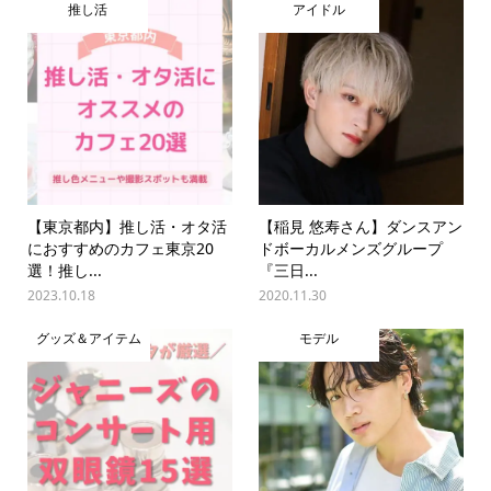
推し活
アイドル
【東京都内】推し活・オタ活
【稲見 悠寿さん】ダンスアン
におすすめのカフェ東京20
ドボーカルメンズグループ
選！推し...
『三日...
2023.10.18
2020.11.30
グッズ＆アイテム
モデル