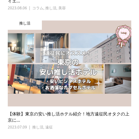
イエ...
2023.08.06
コラム
,
推し活
,
美容
推し活
【体験】東京の安い推し活ホテル紹介！地方遠征民オタクの上
京に...
2023.07.09
推し活
,
遠征