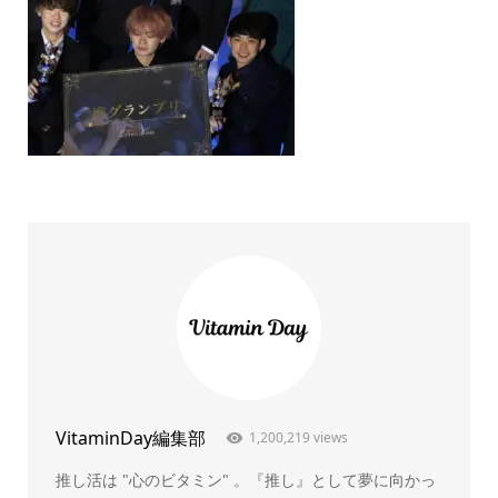
VitaminDay編集部
1,200,219 views
推し活は "心のビタミン" 。『推し』として夢に向かっ