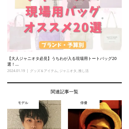
【大人ジャニオタ必見】うちわが入る現場用トートバッグ20
選！...
2024.01.19
グッズ＆アイテム
,
ジャニオタ
,
推し活
関連記事一覧
モデル
俳優