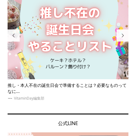


誕生日会で準備することは？必要なものって
【体験レポ】10秒で本人
ン...
ゆめみぃ
公式LINE