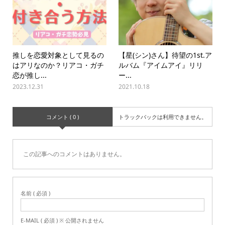
推しを恋愛対象として見るの
【星(シン)さん】待望の1st.ア
はアリなのか？リアコ・ガチ
ルバム『アイムアイ』リリ
恋が推し...
ー...
2023.12.31
2021.10.18
コメント ( 0 )
トラックバックは利用できません。
この記事へのコメントはありません。
名前 ( 必須 )
E-MAIL ( 必須 ) ※ 公開されません