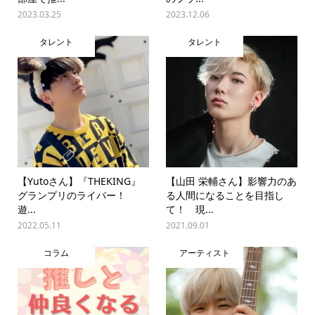
2023.03.25
2023.12.06
タレント
タレント
【Yutoさん】『THEKING』
【山田 栄輔さん】影響力のあ
グランプリのライバー！
る人間になることを目指し
遊...
て！ 現...
2022.05.11
2021.09.01
コラム
アーティスト