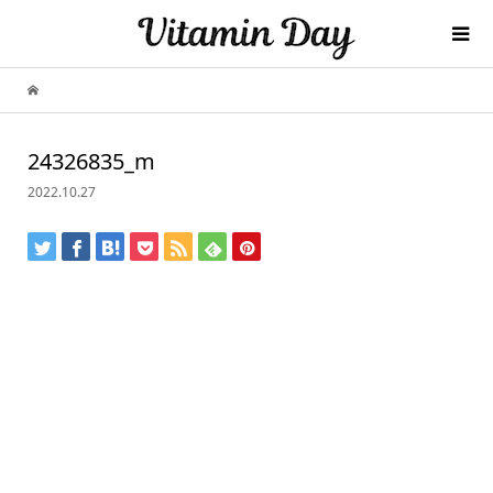
24326835_m
2022.10.27