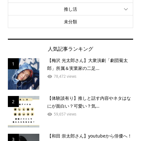
推し活
未分類
人気記事ランキング
【梅沢 光太郎さん】大衆演劇「劇団菊太
1
郎」所属＆実業家の二足...
78,472 views
【体験談有り】推しと話す内容やネタはな
2
にが面白い？可愛い？気...
59,657 views
【和田 崇太郎さん】youtubeから俳優へ！
3