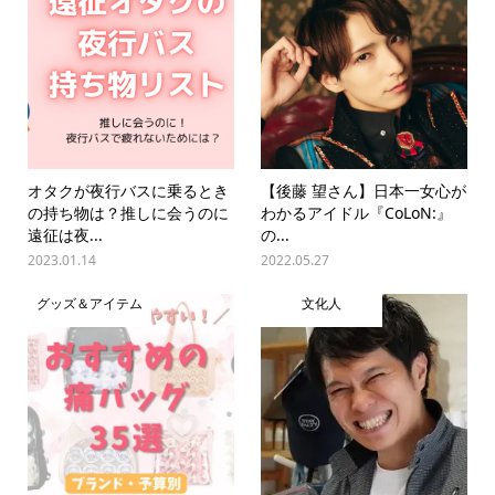
オタクが夜行バスに乗るとき
【後藤 望さん】日本一女心が
の持ち物は？推しに会うのに
わかるアイドル『CoLoN:』
遠征は夜...
の...
2023.01.14
2022.05.27
グッズ＆アイテム
文化人