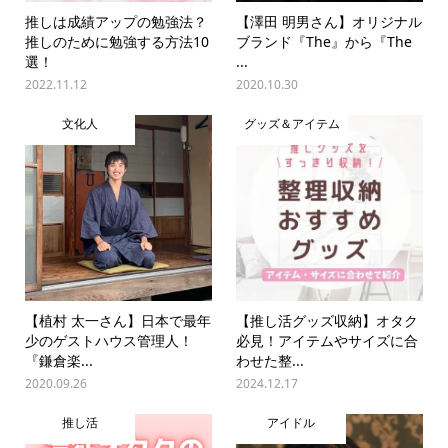
推しは成績アップの勉強法？
【澤田 明男さん】オリジナル
推しのために勉強する方法10
ブランド『The』から『The
選！
...
2022.11.12
2020.10.30
文化人
グッズ＆アイテム
【植村 太一さん】日本で最年
【推し活グッズ収納】オタク
少のゲストハウス管理人！
必見！アイテムやサイズに合
『鎌倉楽...
わせた整...
2020.09.26
2024.12.17
推し活
アイドル