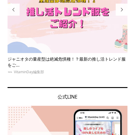


ンド服
大阪遠征にオススメ！オタクに優しい安い推し活ホテル18選！
【...
VitaminDay編集部
公式LINE