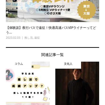
【体験談】夜行バスで遠征！快適高速バスVIPライナーってど
う...
2023.02.03
推し活
,
遠征
関連記事一覧
コラム
文化人