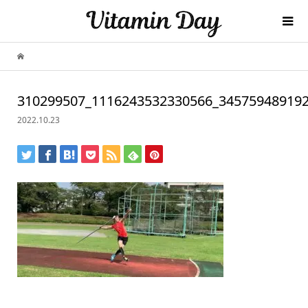
310299507_1116243532330566_34575948919
2022.10.23