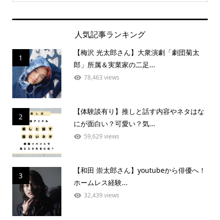
人気記事ランキング
【梅沢 光太郎さん】大衆演劇「劇団菊太
1
郎」所属＆実業家の二足...
78,463 views
【体験談有り】推しと話す内容やネタはな
2
にが面白い？可愛い？気...
59,629 views
【和田 崇太郎さん】youtubeから俳優へ！
3
ホームレス経験...
32,439 views