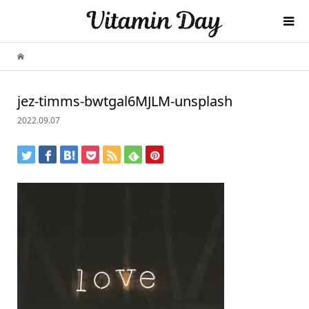
jez-timms-bwtgal6MJLM-unsplash
2022.09.07