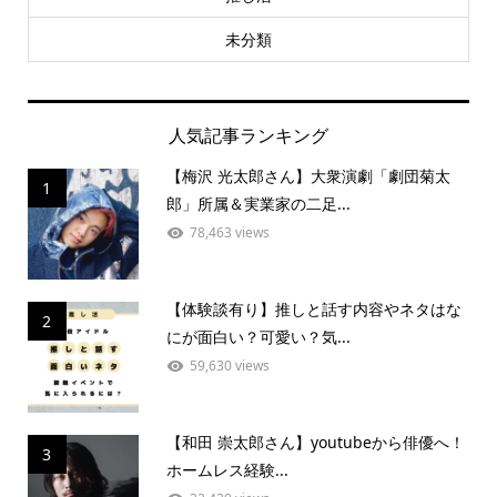
未分類
人気記事ランキング
【梅沢 光太郎さん】大衆演劇「劇団菊太
1
郎」所属＆実業家の二足...
78,463 views
【体験談有り】推しと話す内容やネタはな
2
にが面白い？可愛い？気...
59,630 views
【和田 崇太郎さん】youtubeから俳優へ！
3
ホームレス経験...