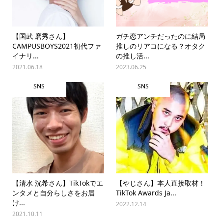
【国武 磨秀さん】
ガチ恋アンチだったのに結局
CAMPUSBOYS2021初代ファ
推しのリアコになる？オタク
イナリ...
の推し活...
2021.06.18
2023.06.25
SNS
SNS
【清水 洸希さん】TikTokでエ
【やじさん】本人直接取材！
ンタメと自分らしさをお届
TikTok Awards Ja...
け...
2022.12.14
2021.10.11