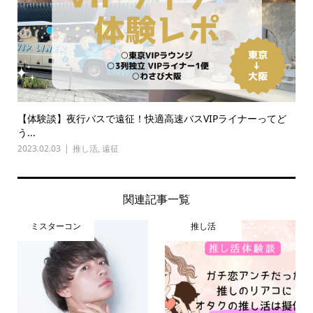
【体験談】夜行バスで遠征！快適高速バスVIPライナーってど
う...
2023.02.03
推し活
,
遠征
関連記事一覧
ミスターコン
推し活