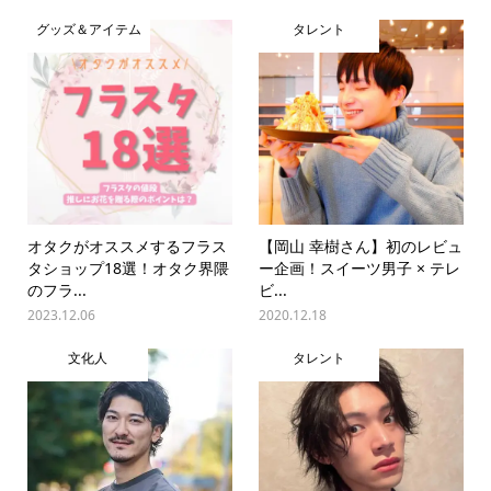
グッズ＆アイテム
タレント
オタクがオススメするフラス
【岡山 幸樹さん】初のレビュ
タショップ18選！オタク界隈
ー企画！スイーツ男子 × テレ
のフラ...
ビ...
2023.12.06
2020.12.18
文化人
タレント