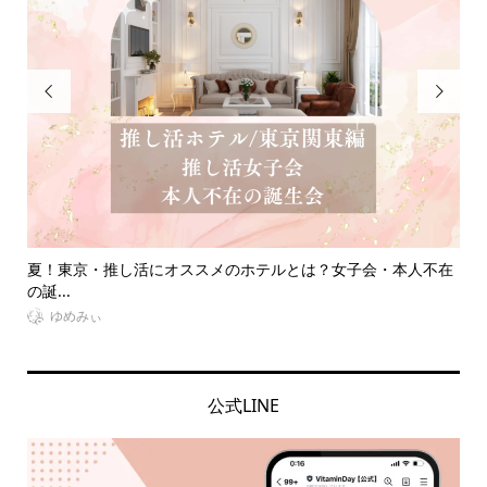


商品
夏！東京・推し活にオススメのホテルとは？女子会・本人不在
【
の誕...
う..
ゆめみぃ
公式LINE