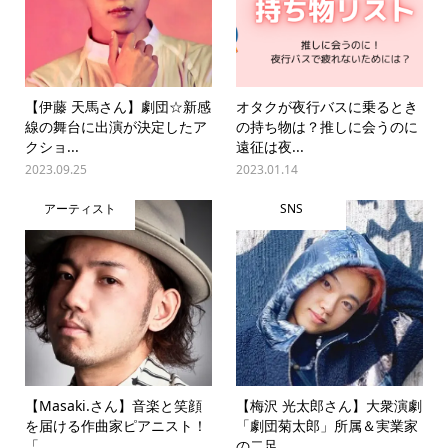
【伊藤 天馬さん】劇団☆新感
オタクが夜行バスに乗るとき
線の舞台に出演が決定したア
の持ち物は？推しに会うのに
クショ...
遠征は夜...
2023.09.25
2023.01.14
アーティスト
SNS
【Masaki.さん】音楽と笑顔
【梅沢 光太郎さん】大衆演劇
を届ける作曲家ピアニスト！
「劇団菊太郎」所属＆実業家
「...
の二足...