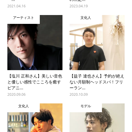
2021.04.16
2023.04.19
アーティスト
文化人
【塩川 正和さん】美しい音色
【益子 達也さん】予約が絶え
と優しい感性でこころを癒す
ない月額制ヘッドスパ！フリ
ピアニ...
ーラン...
2020.09.06
2020.10.09
文化人
モデル