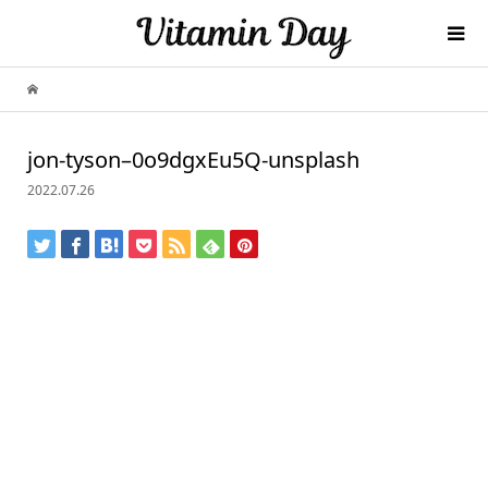
jon-tyson–0o9dgxEu5Q-unsplash
2022.07.26