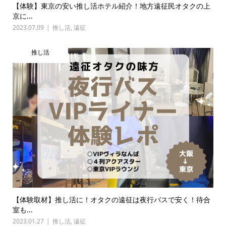
【体験】東京の安い推し活ホテル紹介！地方遠征民オタクの上
京に...
2023.07.09
推し活
,
遠征
推し活
【体験取材】推し活に！オタクの遠征は夜行バスで安く！待合
室も...
2023.01.27
推し活
,
遠征