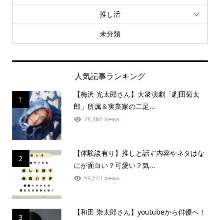
推し活
未分類
人気記事ランキング
【梅沢 光太郎さん】大衆演劇「劇団菊太
1
郎」所属＆実業家の二足...
78,466 views
【体験談有り】推しと話す内容やネタはな
2
にが面白い？可愛い？気...
59,643 views
【和田 崇太郎さん】youtubeから俳優へ！
3