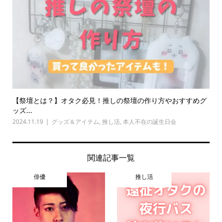
【祭壇とは？】オタク必見！推しの祭壇の作り方やおすすめグ
ッズ...
2024.11.19
グッズ＆アイテム
,
推し活
,
本人不在の誕生日会
関連記事一覧
俳優
推し活