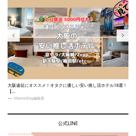


ホテル18選！
【体験取材】推し活に！オタクの遠征は夜行バスで安く
室も...
VitaminDay編集部
公式LINE