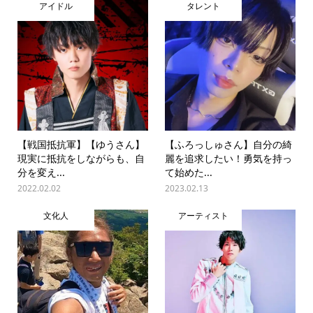
アイドル
タレント
【戦国抵抗軍】【ゆうさん】
【ふろっしゅさん】自分の綺
現実に抵抗をしながらも、自
麗を追求したい！勇気を持っ
分を変え...
て始めた...
2022.02.02
2023.02.13
文化人
アーティスト