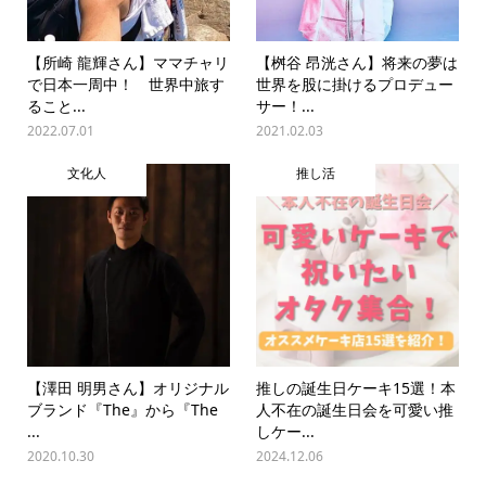
【所崎 龍輝さん】ママチャリ
【桝谷 昂洸さん】将来の夢は
で日本一周中！ 世界中旅す
世界を股に掛けるプロデュー
ること...
サー！...
2022.07.01
2021.02.03
文化人
推し活
【澤田 明男さん】オリジナル
推しの誕生日ケーキ15選！本
ブランド『The』から『The
人不在の誕生日会を可愛い推
...
しケー...
2020.10.30
2024.12.06