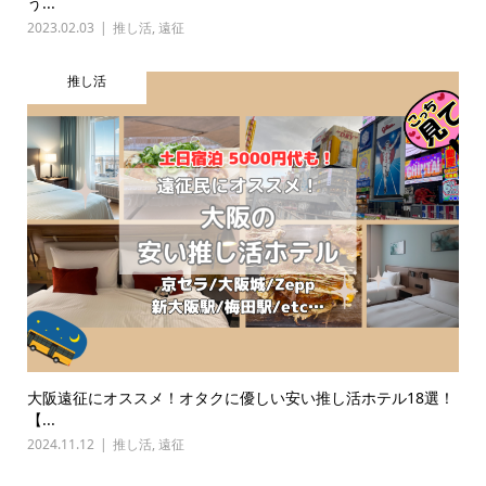
う...
2023.02.03
推し活
,
遠征
推し活
大阪遠征にオススメ！オタクに優しい安い推し活ホテル18選！
【...
2024.11.12
推し活
,
遠征