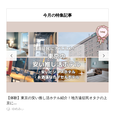
今月の特集記事


征民オタクの上
【体験談あり】推しダイエットを成功させる！オタク必
イエ...
VitaminDay編集部