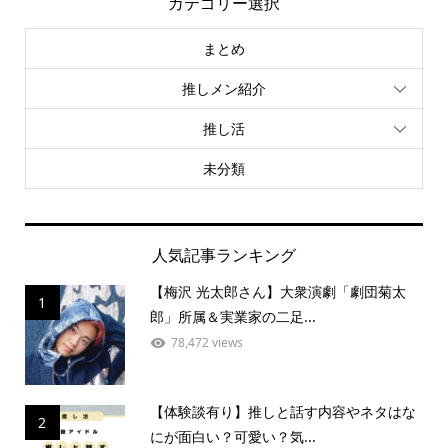
カテゴリー選択
まとめ
推しメン紹介
推し活
未分類
人気記事ランキング
【梅沢 光太郎さん】大衆演劇「劇団菊太
1
郎」所属＆実業家の二足...
78,472 views
【体験談有り】推しと話す内容やネタはな
2
にが面白い？可愛い？気...