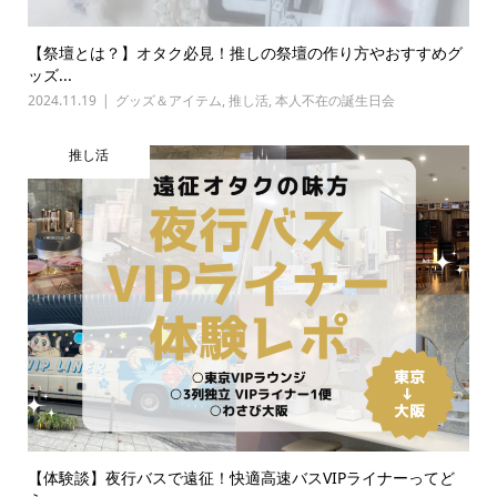
【祭壇とは？】オタク必見！推しの祭壇の作り方やおすすめグ
ッズ...
2024.11.19
グッズ＆アイテム
,
推し活
,
本人不在の誕生日会
推し活
【体験談】夜行バスで遠征！快適高速バスVIPライナーってど