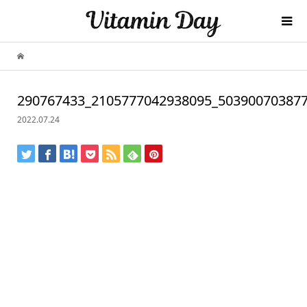
290767433_2105777042938095_50390070387
2022.07.24