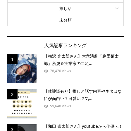
推し活
未分類
人気記事ランキング
【梅沢 光太郎さん】大衆演劇「劇団菊太
1
郎」所属＆実業家の二足...
78,470 views
【体験談有り】推しと話す内容やネタはな
2
にが面白い？可愛い？気...
59,648 views
【和田 崇太郎さん】youtubeから俳優へ！
3