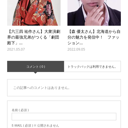
【六三四 祐作さん】大衆演劇
【森 優太さん】北海道から自
界の最強兄弟がつくる「劇団
分の魅力を発信中！ ファッ
殿下」...
ション...
2021.05.07
2022.09.05
コメント ( 0 )
トラックバックは利用できません。
この記事へのコメントはありません。
名前 ( 必須 )
E-MAIL ( 必須 ) ※ 公開されません