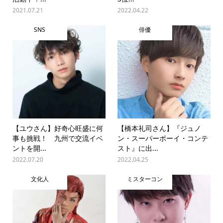
2021.07.21
2022.04.22
SNS
俳優
【ユウさん】好奇心旺盛に何
【橋本礼司さん】『ジュノ
事も挑戦！ 九州で交流イベ
ン・スーパーボーイ・コンテ
ントを開...
スト』に出...
2022.07.20
2022.04.25
文化人
ミスターコン