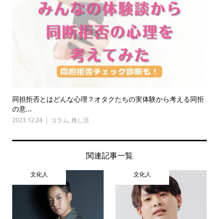
同担拒否とはどんな心理？オタクたちの実体験から考える同拒
の意...
2023.12.24
コラム
,
推し活
関連記事一覧
文化人
文化人