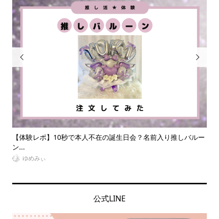


誕生日会？名前入り推しバルー
【体験取材】推し活に！オタクの遠征は
室も...
VitaminDay編集部
公式LINE