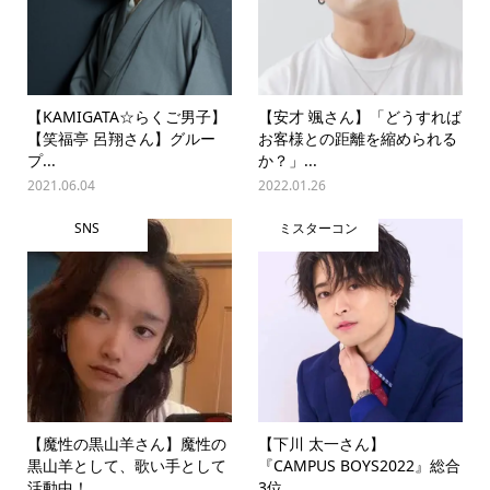
【KAMIGATA☆らくご男子】
【安才 颯さん】「どうすれば
【笑福亭 呂翔さん】グルー
お客様との距離を縮められる
プ...
か？」...
2021.06.04
2022.01.26
SNS
ミスターコン
【魔性の黒山羊さん】魔性の
【下川 太一さん】
黒山羊として、歌い手として
『CAMPUS BOYS2022』総合
活動中！...
3位...