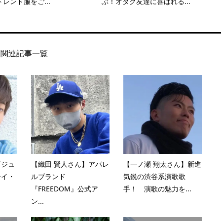
レンド服をご...
ぶ！オタク友達に喜ばれる...
関連記事一覧
『ジュ
【織田 賢人さん】アパレ
【一ノ瀬 翔太さん】新進
ーイ・
ルブランド
気鋭の渋谷系演歌歌
『FREEDOM』公式ア
手！ 演歌の魅力を...
ン...