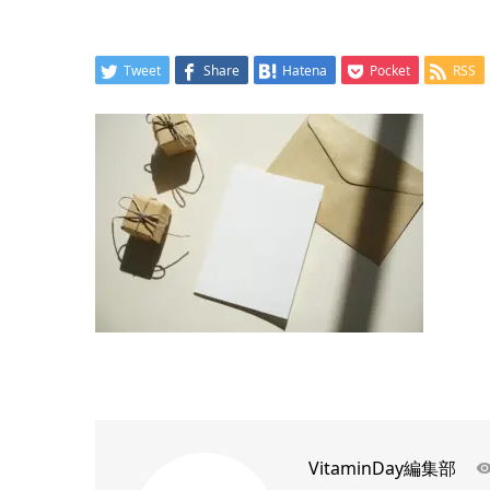
Tweet
Share
Hatena
Pocket
RSS
VitaminDay編集部