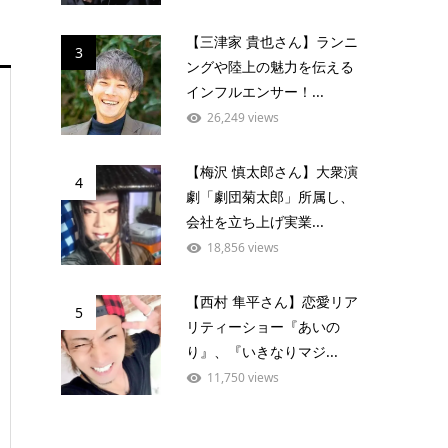
【三津家 貴也さん】ランニ
3
ングや陸上の魅力を伝える
インフルエンサー！...
26,249 views
【梅沢 慎太郎さん】大衆演
4
劇「劇団菊太郎」所属し、
会社を立ち上げ実業...
18,856 views
【西村 隼平さん】恋愛リア
5
リティーショー『あいの
り』、『いきなりマジ...
11,750 views