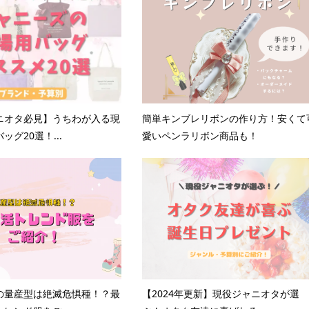
ニオタ必見】うちわが入る現
簡単キンブレリボンの作り方！安くて
ッグ20選！...
愛いペンラリボン商品も！
の量産型は絶滅危惧種！？最
【2024年更新】現役ジャニオタが選