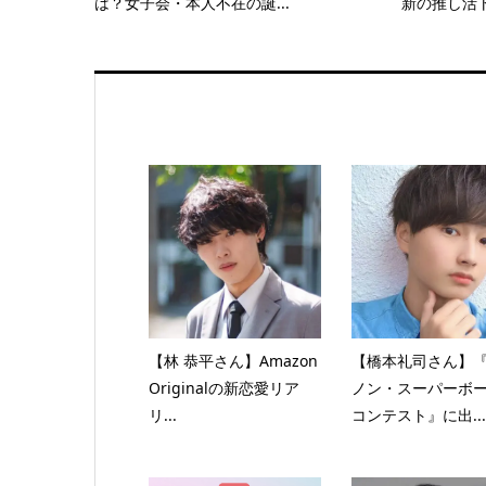
は？女子会・本人不在の誕...
新の推し活ト
【林 恭平さん】Amazon
【橋本礼司さん】
Originalの新恋愛リア
ノン・スーパーボ
リ...
コンテスト』に出...