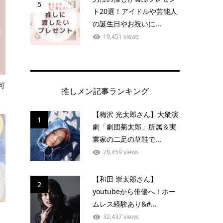
5
ト20選！アイドルや芸能人
の誕生日やお祝いに...
19,451 views
可
推しメン記事ランキング
【梅沢 光太郎さん】大衆演
1
劇「劇団菊太郎」所属＆実
業家の二足の草鞋で...
78,459 views
【和田 崇太郎さん】
2
youtubeから俳優へ！ホー
ムレス経験あり&#...
32,437 views