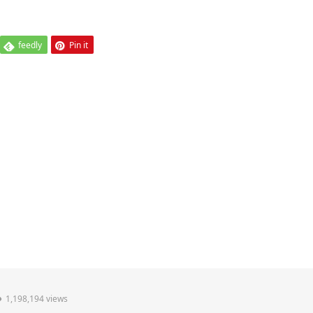
feedly
Pin it
1,198,194 views