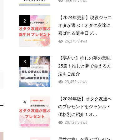
59,619 views
【2024年更新】現役ジャニ
2
オタが選ぶ！オタク友達に
喜ばれる誕生日プ...
26,370 views
【夢占い】推しの夢の意味
3
25選！推しと夢で会える方
法をご紹介
23,452 views
【2024年版】オタク友達へ
4
のプレゼントをジャンル・
価格別に紹介！オ...
20,129 views
男性の推しが喜ぶプレゼン