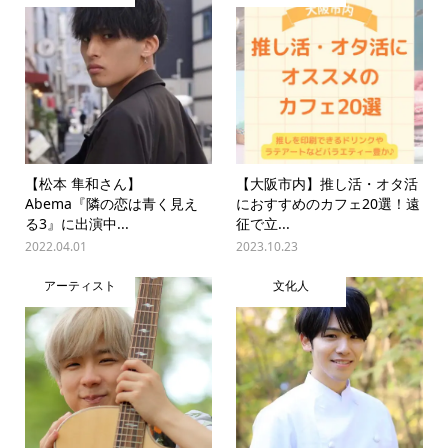
【松本 隼和さん】
【大阪市内】推し活・オタ活
Abema『隣の恋は青く見え
におすすめのカフェ20選！遠
る3』に出演中...
征で立...
2022.04.01
2023.10.23
アーティスト
文化人