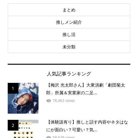
まとめ
推しメン紹介
推し活
未分類
人気記事ランキング
【梅沢 光太郎さん】大衆演劇「劇団菊太
1
郎」所属＆実業家の二足...
78,463 views
【体験談有り】推しと話す内容やネタはな
2
にが面白い？可愛い？気...
59,629 views