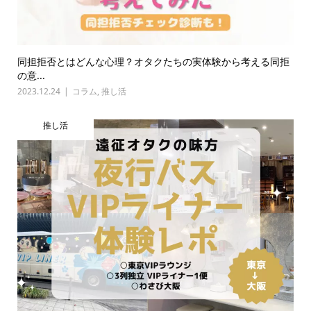
同担拒否とはどんな心理？オタクたちの実体験から考える同拒
の意...
2023.12.24
コラム
,
推し活
推し活