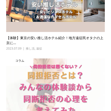
【体験】東京の安い推し活ホテル紹介！地方遠征民オタクの上
京に...
2023.07.09
推し活
,
遠征
コラム