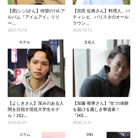
【星(シン)さん】待望の1st.ア
【宮田 征典さん】料理人、パ
ルバム『アイムアイ』リリ
ティシエ、バリスタのオール
ー...
ラウン...
2021.10.18
2020.10.12
モデル
文化人
【よしきさん】深みのある人
【加藤 唯華さん】“生”の体験
間を目指す現役大学生モデ
を届ける麗しき華道家！
ル！202...
『IKE...
2023.02.01
2020.12.21
コラム
SNS