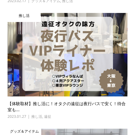
2023.02.17
グッズ＆アイテム
,
推し活
推し活
【体験取材】推し活に！オタクの遠征は夜行バスで安く！待合
室も...
2023.01.27
推し活
,
遠征
グッズ＆アイテム