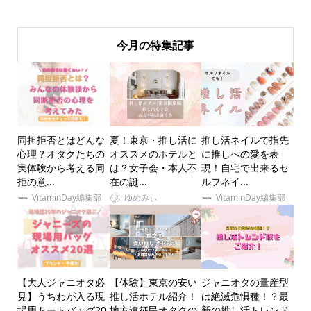
今月の特集記事
同担拒否とはどんな
夏！東京・推し活に
推し活ネイルで指先
心理？オタクたちの
オススメのホテルと
に推しへの愛を表
実体験から考える同
は？女子会・本人不
現！自宅で出来るセ
拒の意...
在の誕...
ルフネイ...
VitaminDay編集部
ゆめみぃ
VitaminDay編集部
【大人ジャニオタ必
【体験】東京の安い
ジャニオタの量産型
見】うちわが入る現
推し活ホテル紹介！
は絶滅危惧種！？最
場用トートバッグ20
地方遠征民オタクの
新の推し活トレンド