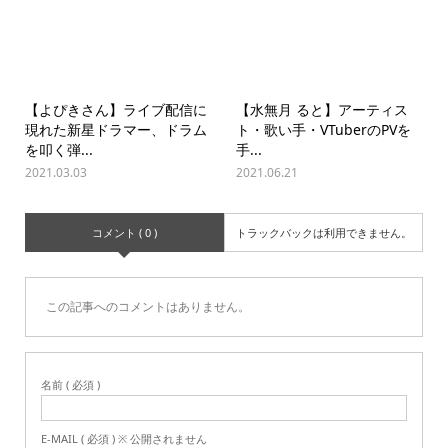
【よぴきさん】ライブ配信に
【水無月 ると】アーティス
現れた新星ドラマー、ドラム
ト・歌い手・VTuberのPVを
を叩く弾...
手...
2021.03.03
2021.06.21
コメント ( 0 )
トラックバックは利用できません。
この記事へのコメントはありません。
名前 ( 必須 )
E-MAIL ( 必須 ) ※ 公開されません