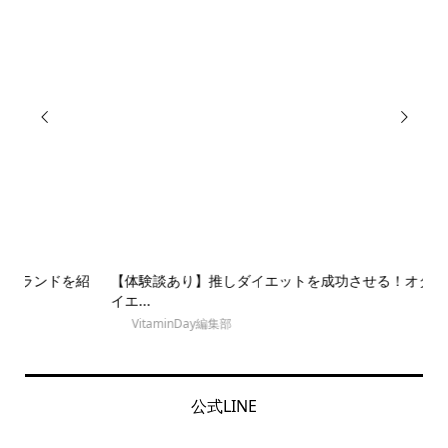


紹
【体験談あり】推しダイエットを成功させる！オタク必見なダ
【
イエ...
に..
VitaminDay編集部
公式LINE