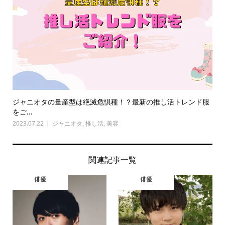
ジャニオタの量産型は絶滅危惧種！？最新の推し活トレンド服
をご...
2023.07.22
ジャニオタ
,
推し活
,
美容
関連記事一覧
俳優
俳優