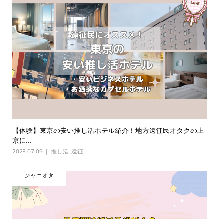
【体験】東京の安い推し活ホテル紹介！地方遠征民オタクの上
京に...
2023.07.09
推し活
,
遠征
ジャニオタ