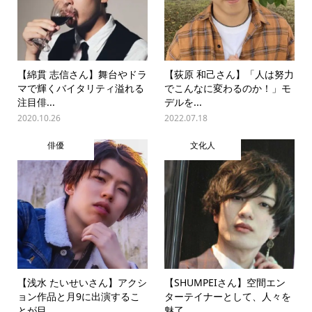
【綿貫 志信さん】舞台やドラ
【荻原 和己さん】「人は努力
マで輝くバイタリティ溢れる
でこんなに変わるのか！」モ
注目俳...
デルを...
2020.10.26
2022.07.18
俳優
文化人
【浅水 たいせいさん】アクシ
【SHUMPEIさん】空間エン
ョン作品と月9に出演するこ
ターテイナーとして、人々を
とが目...
魅了...