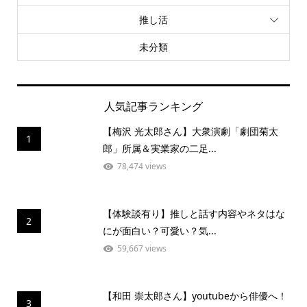
推し活
未分類
人気記事ランキング
【梅沢 光太郎さん】大衆演劇「劇団菊太
1
郎」所属＆実業家の二足...
78,474 views
【体験談有り】推しと話す内容やネタはな
2
にが面白い？可愛い？気...
59,667 views
【和田 崇太郎さん】youtubeから俳優へ！
3