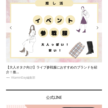


すめのブランドを紹
【体験談】夜行バスで遠征！快適高速バスVIPラ
う...
VitaminDay編集部
公式LINE