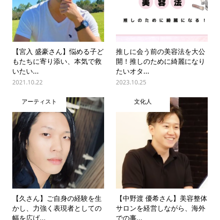
【宮入 盛豪さん】悩める子ど
推しに会う前の美容法を大公
もたちに寄り添い、本気で救
開！推しのために綺麗になり
いたい...
たいオタ...
2021.10.22
2023.10.25
アーティスト
文化人
【久さん】ご自身の経験を生
【中野渡 優希さん】美容整体
かし、力強く表現者としての
サロンを経営しながら、海外
幅を広げ...
での事...