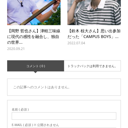
【岡野 哲也さん】津軽三味線
【鈴木 椋大さん】思い出参加
に現代の感性を融合し、独自
だった「CAMPUS BOYS」...
の世界...
2022.07.04
2020.09.21
コメント ( 0 )
トラックバックは利用できません。
この記事へのコメントはありません。
名前 ( 必須 )
E-MAIL ( 必須 ) ※ 公開されません