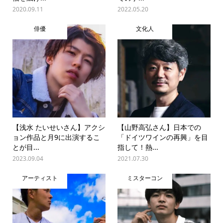
2020.09.11
2022.05.20
俳優
文化人
【浅水 たいせいさん】アクシ
【山野高弘さん】日本での
ョン作品と月9に出演するこ
「ドイツワインの再興」を目
とが目...
指して！熱...
2023.09.04
2021.07.30
アーティスト
ミスターコン