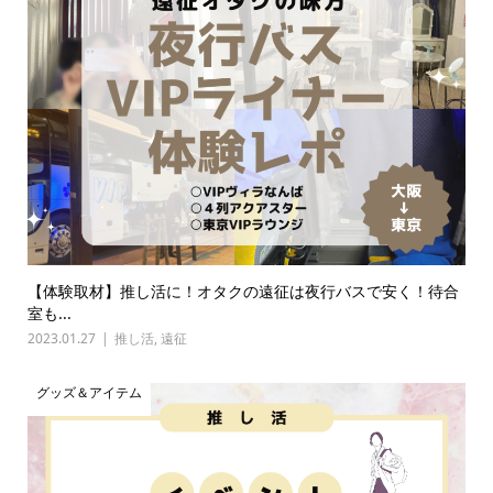
【体験取材】推し活に！オタクの遠征は夜行バスで安く！待合
室も...
2023.01.27
推し活
,
遠征
グッズ＆アイテム