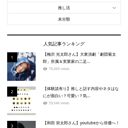
推し活
未分類
人気記事ランキング
【梅沢 光太郎さん】大衆演劇「劇団菊太
1
郎」所属＆実業家の二足...
78,469 views
【体験談有り】推しと話す内容やネタはな
2
にが面白い？可愛い？気...
59,646 views
【和田 崇太郎さん】youtubeから俳優へ！
3