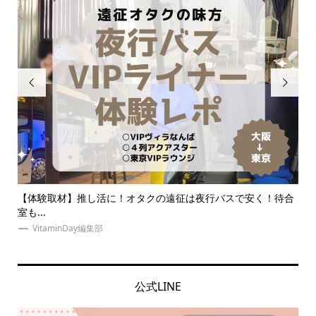


スで安く！待合
簡単キンブレリボンの作り方！安くて可愛いペンラリボ
も！
ゆめみぃ
公式LINE