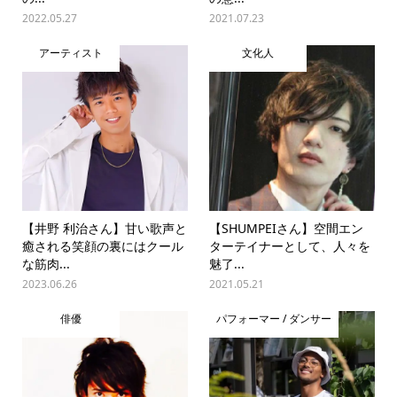
2022.05.27
2021.07.23
アーティスト
文化人
【井野 利治さん】甘い歌声と
【SHUMPEIさん】空間エン
癒される笑顔の裏にはクール
ターテイナーとして、人々を
な筋肉...
魅了...
2023.06.26
2021.05.21
俳優
パフォーマー / ダンサー