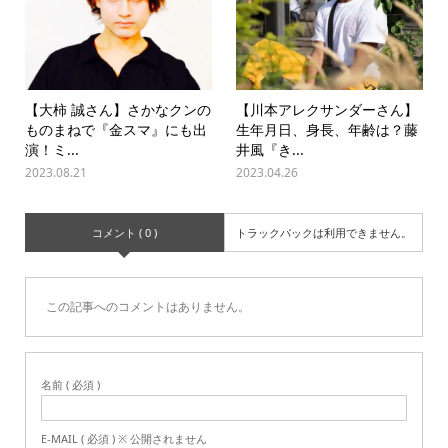
【大柿 誠さん】さかなクンの
【川本アレクサンダーさん】
ものまねで『金スマ』にも出
生年月日、身長、年齢は？藤
演！ミ...
井風『き...
2023.08.21
2023.04.26
コメント ( 0 )
トラックバックは利用できません。
この記事へのコメントはありません。
名前 ( 必須 )
E-MAIL ( 必須 ) ※ 公開されません