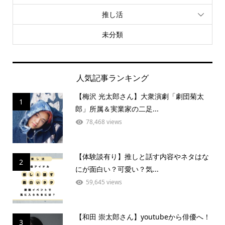
推し活
未分類
人気記事ランキング
【梅沢 光太郎さん】大衆演劇「劇団菊太
1
郎」所属＆実業家の二足...
78,468 views
【体験談有り】推しと話す内容やネタはな
2
にが面白い？可愛い？気...
59,645 views
【和田 崇太郎さん】youtubeから俳優へ！
3