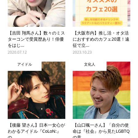
【吉田 翔馬さん】数々のミス
【大阪市内】推し活・オタ活
ターコンで受賞歴あり！俳優
におすすめのカフェ20選！遠
をはじ...
征で立...
2020.07.12
2023.10.23
アイドル
文化人
【後藤 望さん】日本一女心が
【山口颯一さん】「自分の使
わかるアイドル『CoLoN:』
命は『社会』から見たLGBTQ
の...
の意...