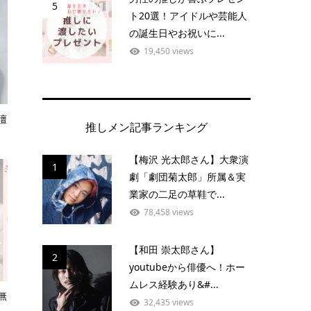
5
ト20選！アイドルや芸能人
の誕生日やお祝いに...
19,450 views
壇
推しメン記事ランキング
【梅沢 光太郎さん】大衆演
1
劇「劇団菊太郎」所属＆実
業家の二足の草鞋で...
78,458 views
【和田 崇太郎さん】
2
youtubeから俳優へ！ホー
ムレス経験あり&#...
無
32,435 views