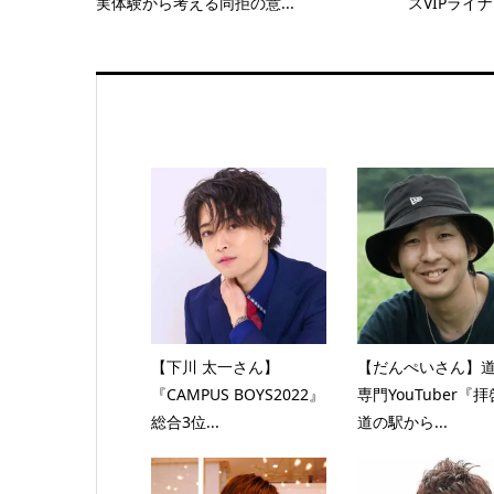
実体験から考える同拒の意...
スVIPライナ
【下川 太一さん】
【だんぺいさん】
『CAMPUS BOYS2022』
専門YouTuber『
総合3位...
道の駅から...