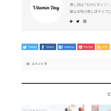
推し活は "心のビタミン
敵な女性の推し活ライフ
Tweet
Share
Hatena
Pocket
RSS
コメント:
0