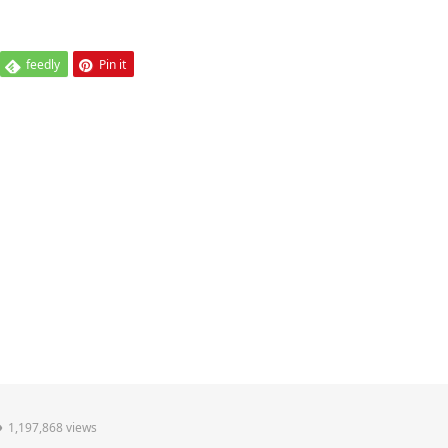
feedly
Pin it
1,197,868 views