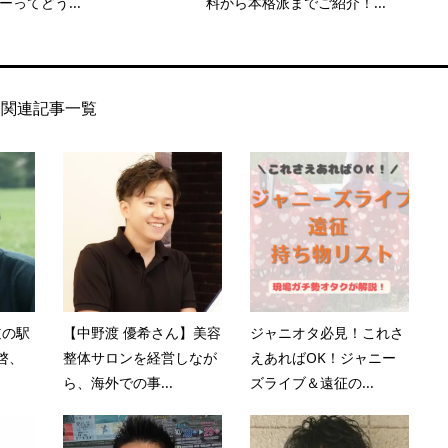
ーってどう...
料から本格派までご紹介！...
関連記事一覧
道の駅
【中野渡 優希さん】美容
ジャニオタ必見！これさ
拝啓、
整体サロンを経営しなが
えあればOK！ジャニー
ら、海外での事...
ズライブ＆遠征の...