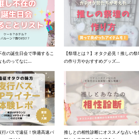
不在の誕生日会で準備するこ
【祭壇とは？】オタク必見！推しの祭
ものってなに...
の作り方やおすすめグッズ...
夜行バスで遠征！快適高速バ
推しとの相性診断にオススメな占いを