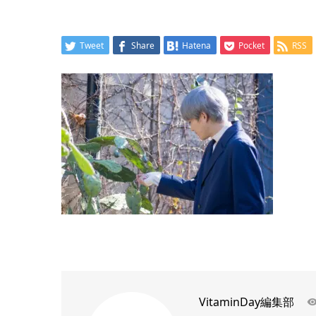
Tweet
Share
Hatena
Pocket
RSS
VitaminDay編集部