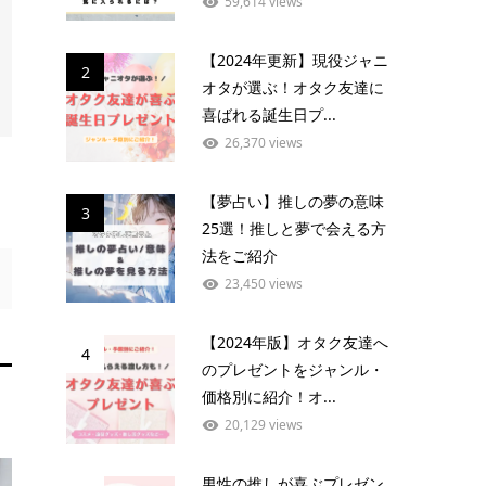
59,614 views
【2024年更新】現役ジャニ
2
オタが選ぶ！オタク友達に
喜ばれる誕生日プ...
26,370 views
【夢占い】推しの夢の意味
3
25選！推しと夢で会える方
法をご紹介
23,450 views
【2024年版】オタク友達へ
4
のプレゼントをジャンル・
価格別に紹介！オ...
20,129 views
男性の推しが喜ぶプレゼン