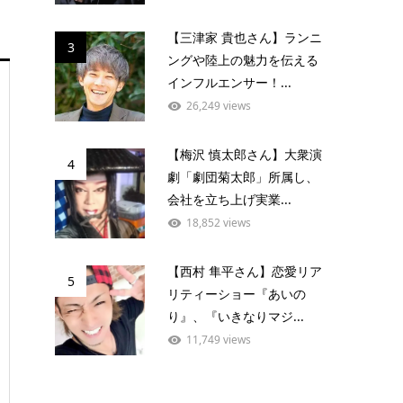
【三津家 貴也さん】ランニ
3
ングや陸上の魅力を伝える
インフルエンサー！...
26,249 views
【梅沢 慎太郎さん】大衆演
4
劇「劇団菊太郎」所属し、
会社を立ち上げ実業...
18,852 views
【西村 隼平さん】恋愛リア
5
リティーショー『あいの
り』、『いきなりマジ...
11,749 views