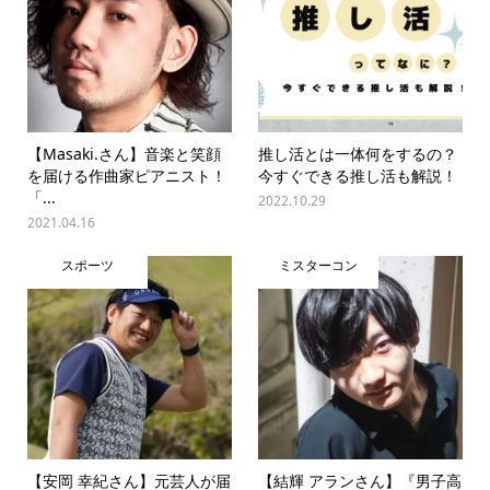
【Masaki.さん】音楽と笑顔
推し活とは一体何をするの？
を届ける作曲家ピアニスト！
今すぐできる推し活も解説！
「...
2022.10.29
2021.04.16
スポーツ
ミスターコン
【安岡 幸紀さん】元芸人が届
【結輝 アランさん】『男子高