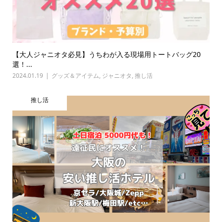
【大人ジャニオタ必見】うちわが入る現場用トートバッグ20
選！...
2024.01.19
グッズ＆アイテム
,
ジャニオタ
,
推し活
推し活