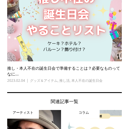
推し・本人不在の誕生日会で準備することは？必要なものって
なに...
2023.02.04
グッズ＆アイテム
,
推し活
,
本人不在の誕生日会
関連記事一覧
アーティスト
コラム