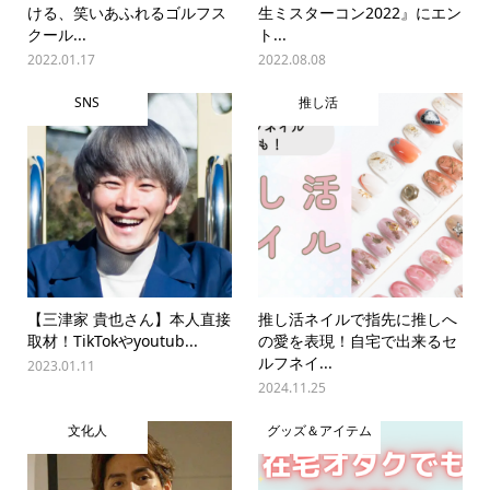
ける、笑いあふれるゴルフス
生ミスターコン2022』にエン
クール...
ト...
2022.01.17
2022.08.08
SNS
推し活
【三津家 貴也さん】本人直接
推し活ネイルで指先に推しへ
取材！TikTokやyoutub...
の愛を表現！自宅で出来るセ
ルフネイ...
2023.01.11
2024.11.25
文化人
グッズ＆アイテム