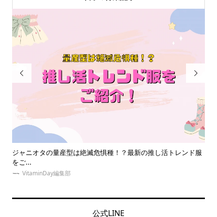


の推し活トレンド服
【体験取材】推し活に！オタクの遠征は夜行バスで
室も...
VitaminDay編集部
公式LINE