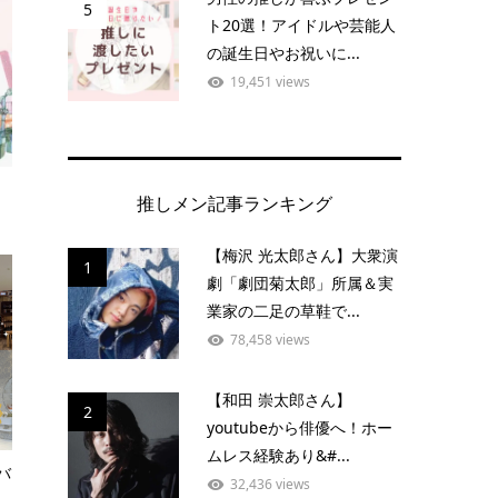
5
ト20選！アイドルや芸能人
の誕生日やお祝いに...
19,451 views
推しメン記事ランキング
【梅沢 光太郎さん】大衆演
1
劇「劇団菊太郎」所属＆実
業家の二足の草鞋で...
78,458 views
【和田 崇太郎さん】
2
youtubeから俳優へ！ホー
ムレス経験あり&#...
バ
32,436 views