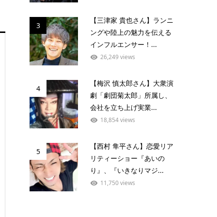
【三津家 貴也さん】ランニ
3
ングや陸上の魅力を伝える
インフルエンサー！...
26,249 views
【梅沢 慎太郎さん】大衆演
4
劇「劇団菊太郎」所属し、
会社を立ち上げ実業...
18,854 views
【西村 隼平さん】恋愛リア
5
リティーショー『あいの
り』、『いきなりマジ...
11,750 views