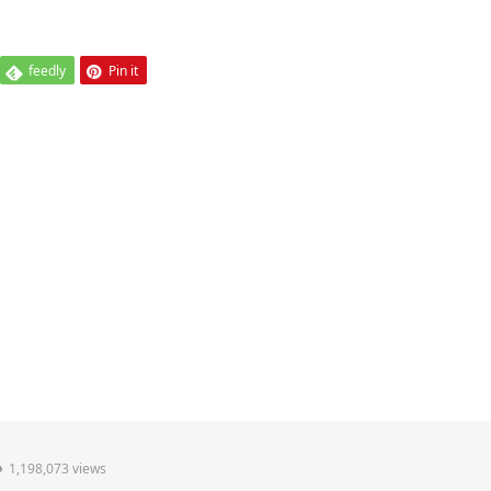
feedly
Pin it
1,198,073 views