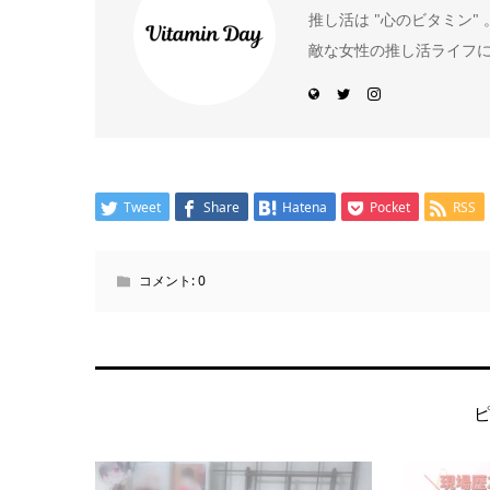
推し活は "心のビタミン
敵な女性の推し活ライフ
Tweet
Share
Hatena
Pocket
RSS
コメント:
0