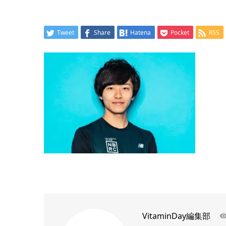
Tweet
Share
Hatena
Pocket
RSS
VitaminDay編集部