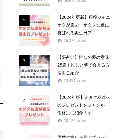
59,619 views
【2024年更新】現役ジャニ
2
オタが選ぶ！オタク友達に
喜ばれる誕生日プ...
26,370 views
【夢占い】推しの夢の意味
3
25選！推しと夢で会える方
法をご紹介
23,451 views
【2024年版】オタク友達へ
4
のプレゼントをジャンル・
価格別に紹介！オ...
20,129 views
男性の推しが喜ぶプレゼン