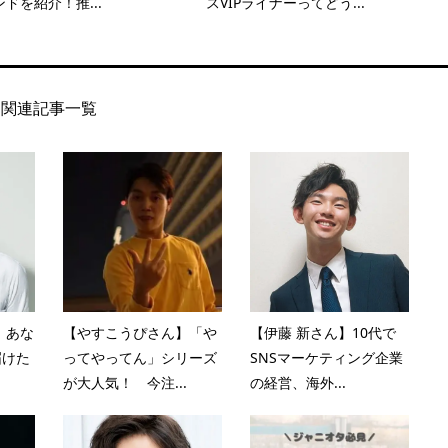
ドを紹介！推...
スVIPライナーってどう...
関連記事一覧
】あな
【やすこうぴさん】「や
【伊藤 新さん】10代で
届けた
ってやってん」シリーズ
SNSマーケティング企業
が大人気！ 今注...
の経営、海外...