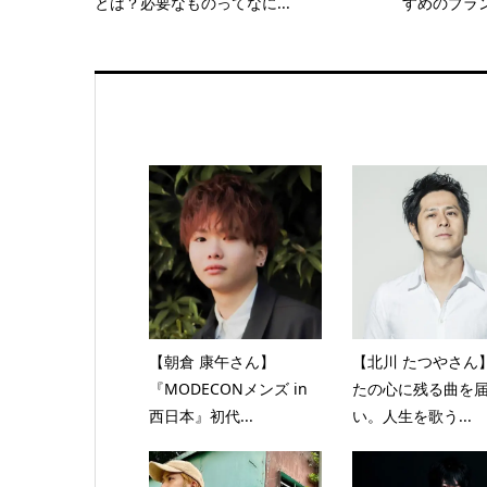
とは？必要なものってなに...
すめのブラン
【朝倉 康午さん】
【北川 たつやさん
『MODECONメンズ in
たの心に残る曲を
西日本』初代...
い。人生を歌う...