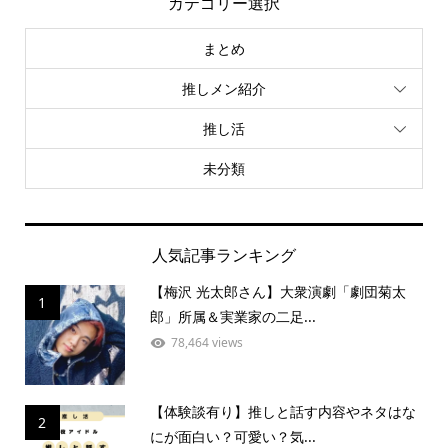
カテゴリー選択
まとめ
推しメン紹介
推し活
未分類
人気記事ランキング
【梅沢 光太郎さん】大衆演劇「劇団菊太
1
郎」所属＆実業家の二足...
78,464 views
【体験談有り】推しと話す内容やネタはな
2
にが面白い？可愛い？気...