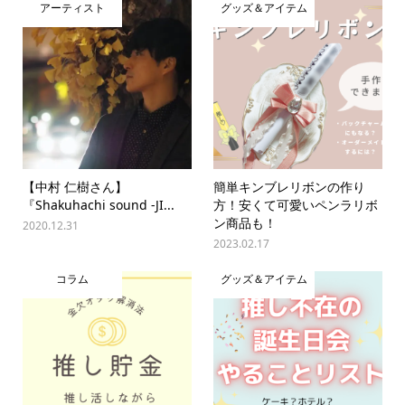
アーティスト
グッズ＆アイテム
【中村 仁樹さん】
簡単キンブレリボンの作り
『Shakuhachi sound -JI...
方！安くて可愛いペンラリボ
ン商品も！
2020.12.31
2023.02.17
コラム
グッズ＆アイテム