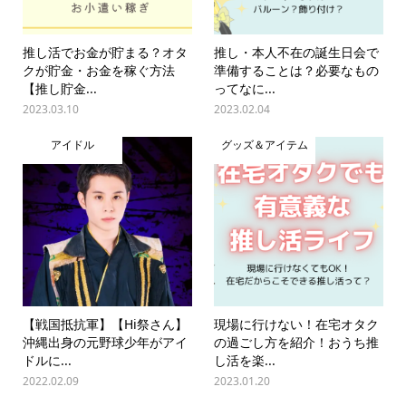
推し活でお金が貯まる？オタ
推し・本人不在の誕生日会で
クが貯金・お金を稼ぐ方法
準備することは？必要なもの
【推し貯金...
ってなに...
2023.03.10
2023.02.04
アイドル
グッズ＆アイテム
【戦国抵抗軍】【Hi祭さん】
現場に行けない！在宅オタク
沖縄出身の元野球少年がアイ
の過ごし方を紹介！おうち推
ドルに...
し活を楽...
2022.02.09
2023.01.20