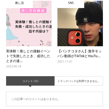
推し活
SNS
実体験！推しとの接触イベン
【パンナコタさん】激辛モッ
トで失敗したとき、成功した
パン動画がTikTokとYouTu...
ときの違...
2021.11.01
2023.06.18
コメント ( 0 )
トラックバックは利用できません。
この記事へのコメントはありません。