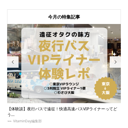
今月の特集記事


ライナーってど
【大人オタク向け】ライブ参戦服におすすめのブランド
介！推...
VitaminDay編集部