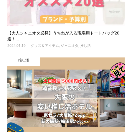
【大人ジャニオタ必見】うちわが入る現場用トートバッグ20
選！...
2024.01.19
グッズ＆アイテム
,
ジャニオタ
,
推し活
推し活