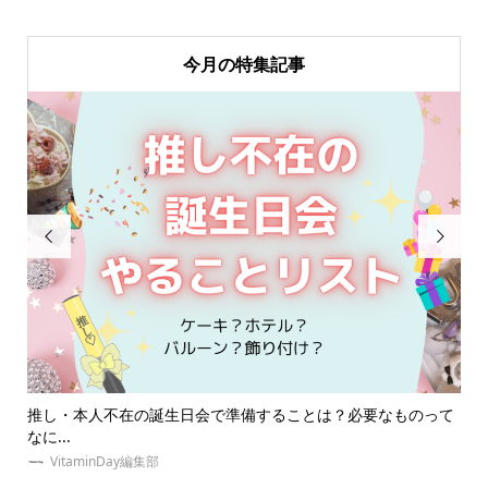
今月の特集記事


ものって
【祭壇とは？】オタク必見！推しの祭壇の作り方やおすすめグ
ッズ...
VitaminDay編集部