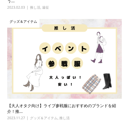
う...
2023.02.03
推し活
,
遠征
グッズ＆アイテム
【大人オタク向け】ライブ参戦服におすすめのブランドを紹
介！推...
2023.11.27
グッズ＆アイテム
,
推し活