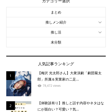
カテゴリー選択
まとめ
推しメン紹介
推し活
未分類
人気記事ランキング
【梅沢 光太郎さん】大衆演劇「劇団菊太
1
郎」所属＆実業家の二足...
78,472 views
【体験談有り】推しと話す内容やネタはな
2
にが面白い？可愛い？気...