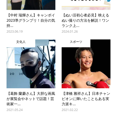
【中村 瑞輝さん】キャンボイ
【ぬい活初心者必見】映える
2023準グランプリ！自分の気
ぬい撮りの方法を解説！ワン
持...
ランク上...
2023.06.19
2024.01.26
文化人
スポーツ
【葛飾 蘭麝さん】大胆な画風
【津橋 雅祥さん】日本チャン
が展覧会やネットで話題！芸
ピオンに輝いたこともある実
術家一...
力派キ...
2021.05.24
2021.02.22