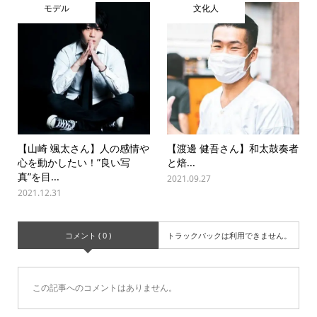
モデル
文化人
【山崎 颯太さん】人の感情や
【渡‌邊‌ ‌健‌吾‌さ‌ん】‌和‌太‌鼓‌奏‌者‌
心を動かしたい！”良い写
と‌焙‌...
真”を目...
2021.09.27
2021.12.31
コメント ( 0 )
トラックバックは利用できません。
この記事へのコメントはありません。