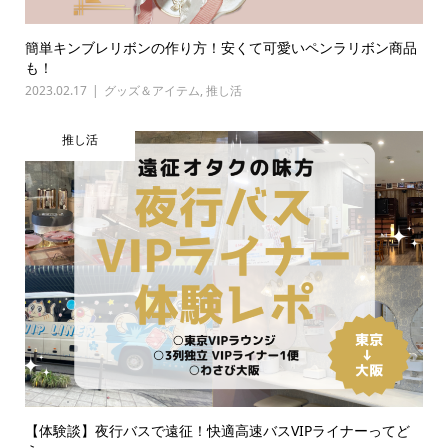
簡単キンブレリボンの作り方！安くて可愛いペンラリボン商品
も！
2023.02.17
グッズ＆アイテム
,
推し活
推し活
【体験談】夜行バスで遠征！快適高速バスVIPライナーってど