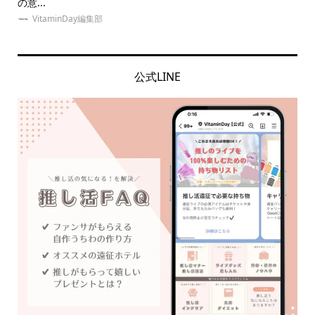
の意...
ネイ.
VitaminDay編集部
公式LINE