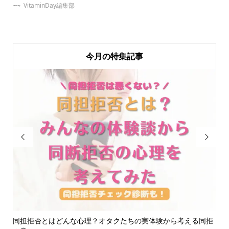
VitaminDay編集部
今月の特集記事


商品
同担拒否とはどんな心理？オタクたちの実体験から考える同拒
推