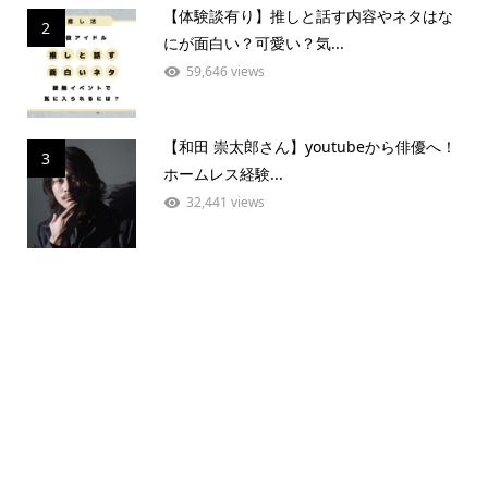
【体験談有り】推しと話す内容やネタはな
2
にが面白い？可愛い？気...
59,646 views
【和田 崇太郎さん】youtubeから俳優へ！
3
ホームレス経験...
32,441 views