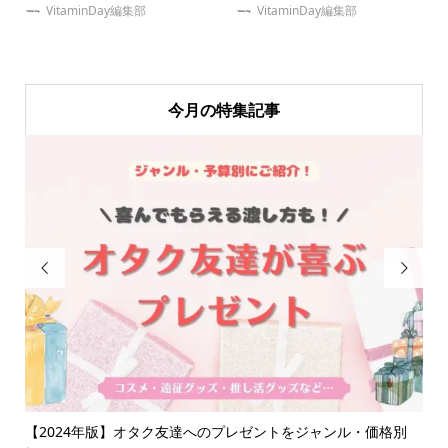
VitaminDay編集部
VitaminDay編集部
今月の特集記事


なダ
【2024年版】オタク友達へのプレゼントをジャンル・価格別
推