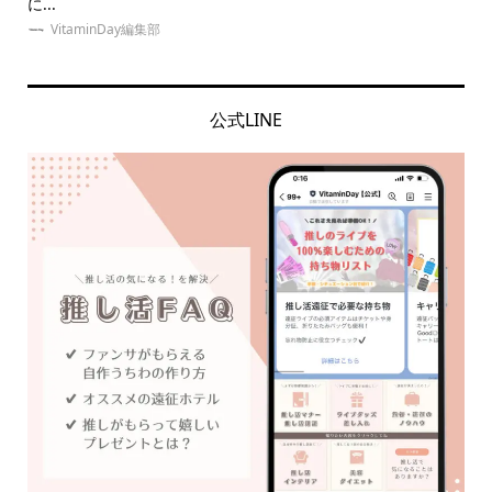
に...
ネイ.
VitaminDay編集部
公式LINE