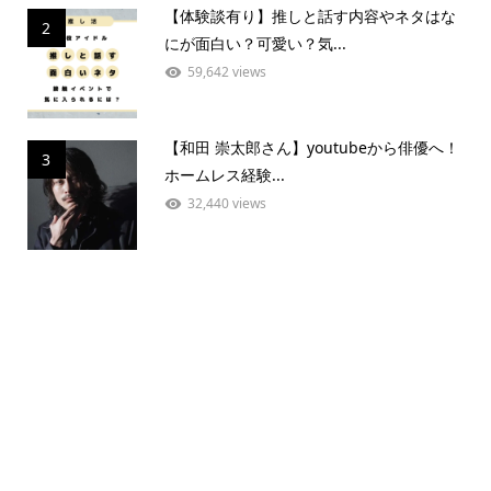
【体験談有り】推しと話す内容やネタはな
2
にが面白い？可愛い？気...
59,642 views
【和田 崇太郎さん】youtubeから俳優へ！
3
ホームレス経験...
32,440 views