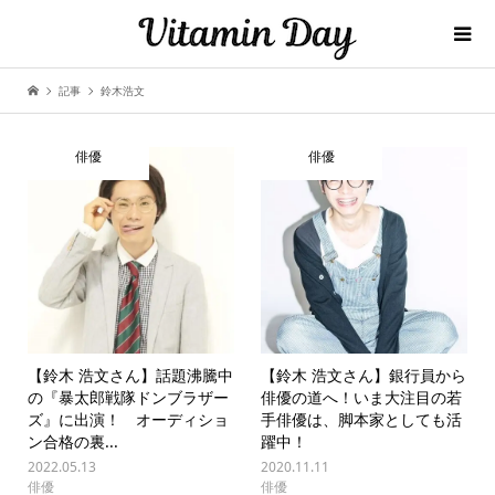
記事
鈴木浩文
俳優
俳優
【鈴木 浩文さん】話題沸騰中
【鈴木 浩文さん】銀行員から
の『暴太郎戦隊ドンブラザー
俳優の道へ！いま大注目の若
ズ』に出演！ オーディショ
手俳優は、脚本家としても活
ン合格の裏...
躍中！
2022.05.13
2020.11.11
俳優
俳優