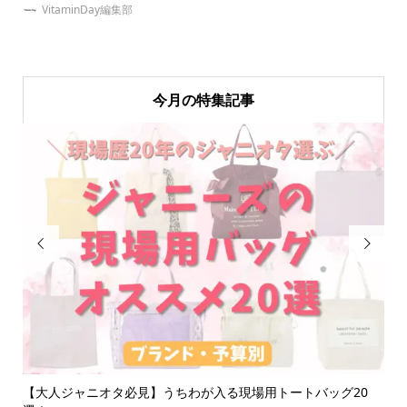
VitaminDay編集部
今月の特集記事


ど
【大人ジャニオタ必見】うちわが入る現場用トートバッグ20
【