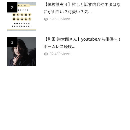
【体験談有り】推しと話す内容やネタはな
2
にが面白い？可愛い？気...
59,630 views
【和田 崇太郎さん】youtubeから俳優へ！
3
ホームレス経験...
32,439 views