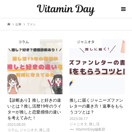
記事
ファン
コラム
ジャニオタ
【診断あり】推しと好きの違
推しに届くジャニーズファン
いとは？推し活暦19年のライ
レターの書き方！返事をもら
ターが推しと恋愛感情の違い
うコツとは？
を考えてみた！
2023.06.17
ジャニオタ
,
推し活
2023.08.05
VitaminDay編集部
コラム
,
ジャニオタ
,
推し活