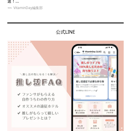
選！...
ッズ.
VitaminDay編集部
公式LINE