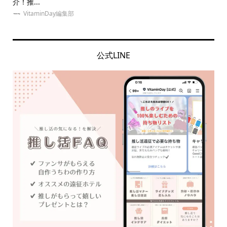
介！推...
ッズ.
VitaminDay編集部
公式LINE