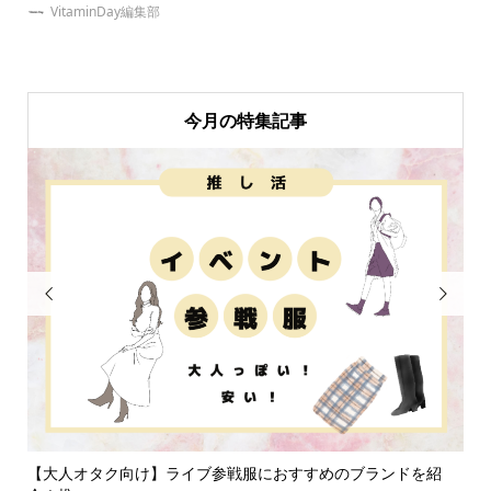
VitaminDay編集部
今月の特集記事


商品
【大人オタク向け】ライブ参戦服におすすめのブランドを紹
【