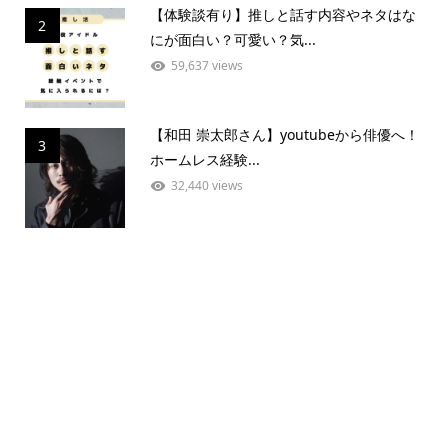
【体験談有り】推しと話す内容やネタはな
2
にが面白い？可愛い？気...
59,637 views
【和田 崇太郎さん】youtubeから俳優へ！
3
ホームレス経験...
32,440 views