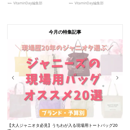
VitaminDay編集部
VitaminDay編集部
今月の特集記事


紹
【大人ジャニオタ必見】うちわが入る現場用トートバッグ20
【