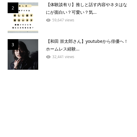
【体験談有り】推しと話す内容やネタはな
2
にが面白い？可愛い？気...
59,647 views
【和田 崇太郎さん】youtubeから俳優へ！
3
ホームレス経験...
32,441 views