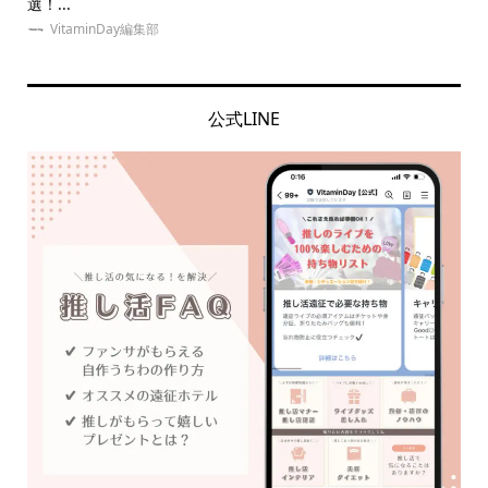
選！...
京に.
VitaminDay編集部
公式LINE