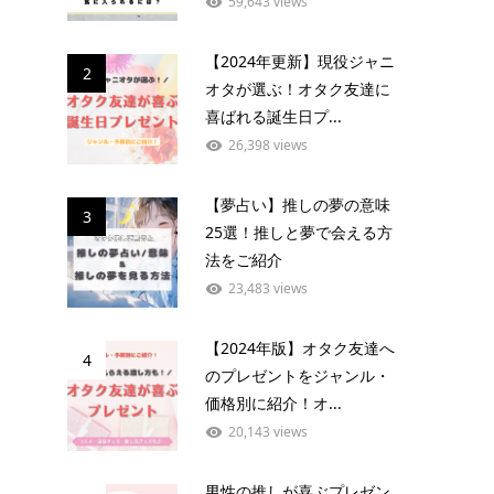
59,643 views
【2024年更新】現役ジャニ
2
オタが選ぶ！オタク友達に
喜ばれる誕生日プ...
26,398 views
【夢占い】推しの夢の意味
3
25選！推しと夢で会える方
法をご紹介
23,483 views
【2024年版】オタク友達へ
4
のプレゼントをジャンル・
価格別に紹介！オ...
20,143 views
男性の推しが喜ぶプレゼン