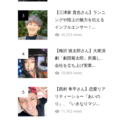
【三津家 貴也さん】ランニ
3
ングや陸上の魅力を伝える
インフルエンサー！...
26,253 views
【梅沢 慎太郎さん】大衆演
4
劇「劇団菊太郎」所属し、
会社を立ち上げ実業...
18,868 views
【西村 隼平さん】恋愛リア
5
リティーショー『あいの
り』、『いきなりマジ...
11,762 views