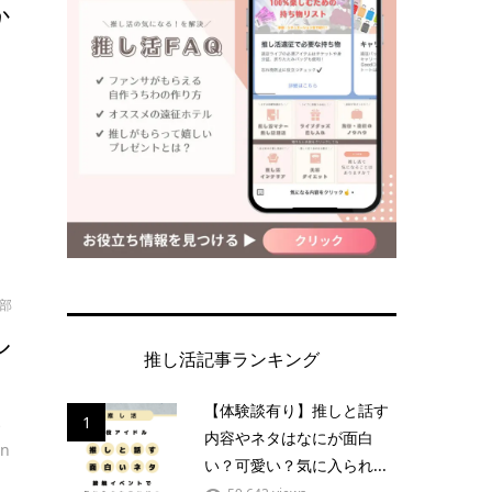
か
！
集部
ル
推し活記事ランキング
【体験談有り】推しと話す
、
1
内容やネタはなにが面白
n
い？可愛い？気に入られ...