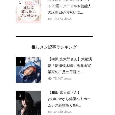
5
ト20選！アイドルや芸能人
の誕生日やお祝いに...
19,474 views
推しメン記事ランキング
【梅沢 光太郎さん】大衆演
1
劇「劇団菊太郎」所属＆実
業家の二足の草鞋で...
78,467 views
【和田 崇太郎さん】
2
youtubeから俳優へ！ホー
ムレス経験あり&#...
32,440 views