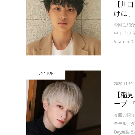
【川口
けに、
今回ご紹
中！『17
Vitami
アイドル
2020.11.30
【稲見
ープ 
今回ご紹介
モデル、ダ
Day編集