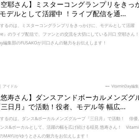
 空耶さん】ミスターコングランプリをきっ
モデルとして活躍中 ！ライブ配信を通...
介するのは、ミスターコングランプリをきっかけに、モデルとして活躍
live』のライブ配信で、ファンとの交流を大切にしている川口 空耶さん
n Day編集部のFUSAKOが川口さんの魅力をお伝えします！
アイドル
VitaminDay編
 悠寿さん】ダンスアンドボーカルメンズグ
『三日月』で活動！役者、モデル等 幅広...
するのは、ダンス&ボーカルメンズグループ『三日月』で活動！ 俳優
ンス&ボーカルとして、活躍の幅を広げ続ける稲見 悠寿さん！ Vitami
長のMAYUがゆうとさんの魅力をお伝えします！