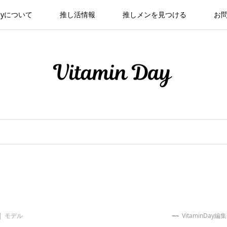
 Dayについて
推し活情報
推しメンを見つける
お
モデル
VitaminDay編