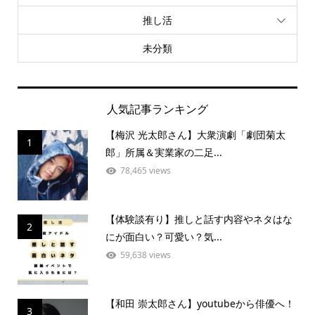
推し活
未分類
人気記事ランキング
【梅沢 光太郎さん】大衆演劇「劇団菊太
1
郎」所属＆実業家の二足...
78,465 views
【体験談有り】推しと話す内容やネタはな
2
にが面白い？可愛い？気...
59,638 views
【和田 崇太郎さん】youtubeから俳優へ！
3