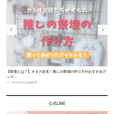


の祭壇の作り方やおすすめグ
【体験】東京の安い推し活ホテル紹介！
京に...
ゆめみぃ
公式LINE