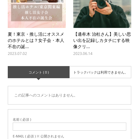
夏！東京・推し活にオススメ
【邊牟木 治杜さん】美しい思
のホテルとは？女子会・本人
い出を記録しカタチにする映
不在の誕...
像クリ...
2023.07.02
2023.06.14
コメント ( 0 )
トラックバックは利用できません。
この記事へのコメントはありません。
名前 ( 必須 )
E-MAIL ( 必須 ) ※ 公開されません