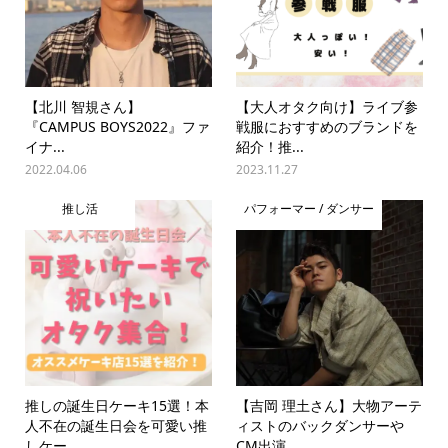
【北川 智規さん】
【大人オタク向け】ライブ参
『CAMPUS BOYS2022』ファ
戦服におすすめのブランドを
イナ...
紹介！推...
2022.04.06
2023.11.27
推し活
パフォーマー / ダンサー
推しの誕生日ケーキ15選！本
【吉岡 理土さん】大物アーテ
人不在の誕生日会を可愛い推
ィストのバックダンサーや
しケー...
CM出演...