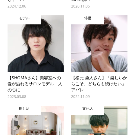
2024.12.06
2020.11.06
モデル
俳優
【SHOMAさん】美容室への
【松元 勇人さん】「楽しいか
愛が溢れるサロンモデル！人
らこそ、どちらも続けたい」
の心に...
アパレ...
2023.03.08
2022.11.09
推し活
文化人