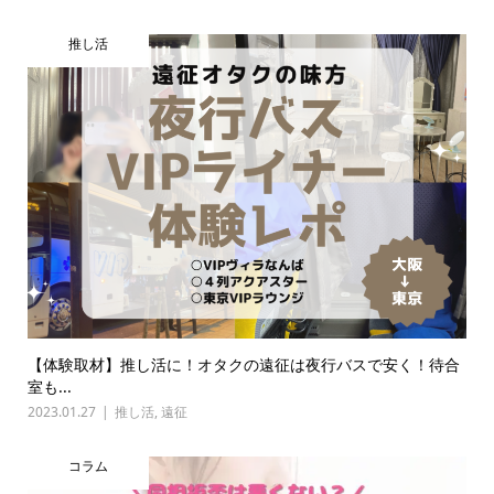
推し活
【体験取材】推し活に！オタクの遠征は夜行バスで安く！待合
室も...
2023.01.27
推し活
,
遠征
コラム