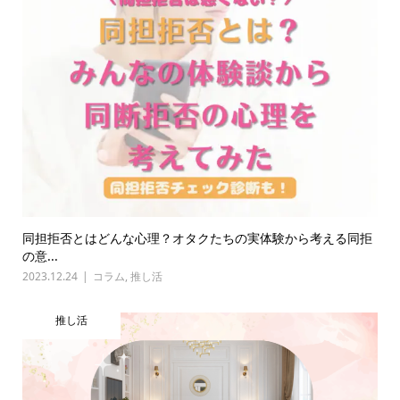
同担拒否とはどんな心理？オタクたちの実体験から考える同拒
の意...
2023.12.24
コラム
,
推し活
推し活