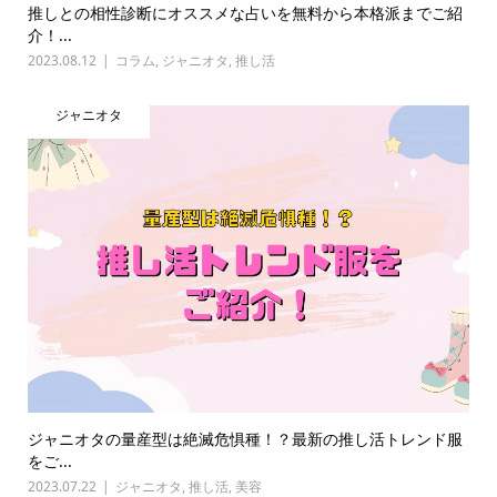
推しとの相性診断にオススメな占いを無料から本格派までご紹
介！...
2023.08.12
コラム
,
ジャニオタ
,
推し活
ジャニオタ
ジャニオタの量産型は絶滅危惧種！？最新の推し活トレンド服
をご...
2023.07.22
ジャニオタ
,
推し活
,
美容