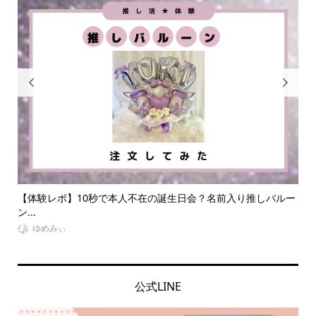


ダ
【体験レポ】10秒で本人不在の誕生日会？名前入り推しバルー
【体
ン...
室も..
ゆめみぃ
Vi
公式LINE