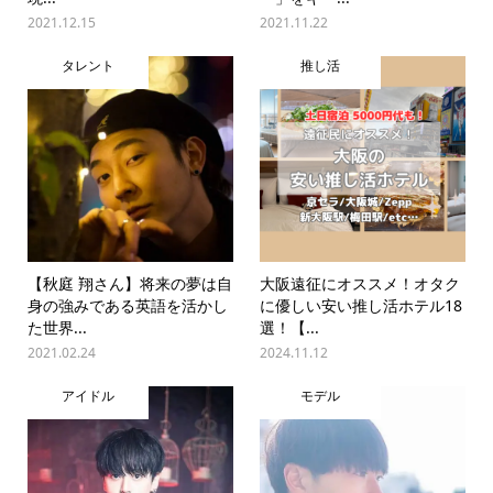
2021.12.15
2021.11.22
タレント
推し活
【秋庭 翔さん】将来の夢は自
大阪遠征にオススメ！オタク
身の強みである英語を活かし
に優しい安い推し活ホテル18
た世界...
選！【...
2021.02.24
2024.11.12
アイドル
モデル