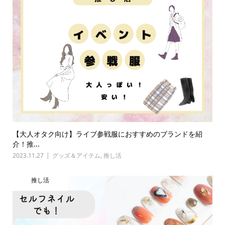
【大人オタク向け】ライブ参戦服におすすめのブランドを紹
介！推...
2023.11.27
グッズ＆アイテム
,
推し活
推し活