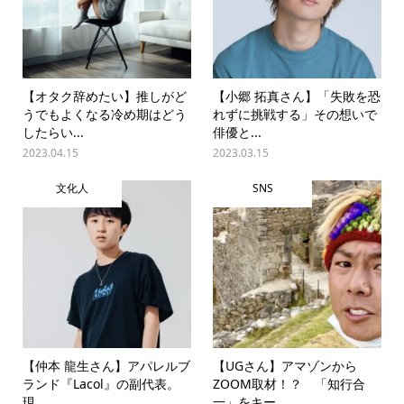
【オタク辞めたい】推しがど
【小郷 拓真さん】「失敗を恐
うでもよくなる冷め期はどう
れずに挑戦する」その想いで
したらい...
俳優と...
2023.04.15
2023.03.15
文化人
SNS
【仲本 龍生さん】アパレルブ
【UGさん】アマゾンから
ランド『Lacol』の副代表。
ZOOM取材！？ 「知行合
現...
一」をキー...