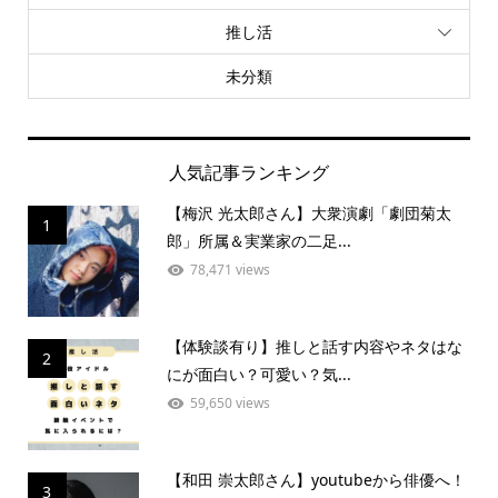
推し活
未分類
人気記事ランキング
【梅沢 光太郎さん】大衆演劇「劇団菊太
1
郎」所属＆実業家の二足...
78,471 views
【体験談有り】推しと話す内容やネタはな
2
にが面白い？可愛い？気...
59,650 views
【和田 崇太郎さん】youtubeから俳優へ！
3