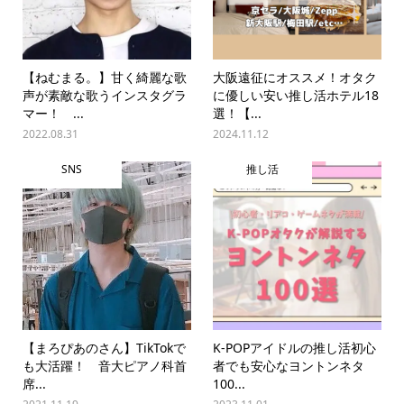
【ねむまる。】甘く綺麗な歌
大阪遠征にオススメ！オタク
声が素敵な歌うインスタグラ
に優しい安い推し活ホテル18
マー！ ...
選！【...
2022.08.31
2024.11.12
SNS
推し活
【まろぴあのさん】TikTokで
K-POPアイドルの推し活初心
も大活躍！ 音大ピアノ科首
者でも安心なヨントンネタ
席...
100...