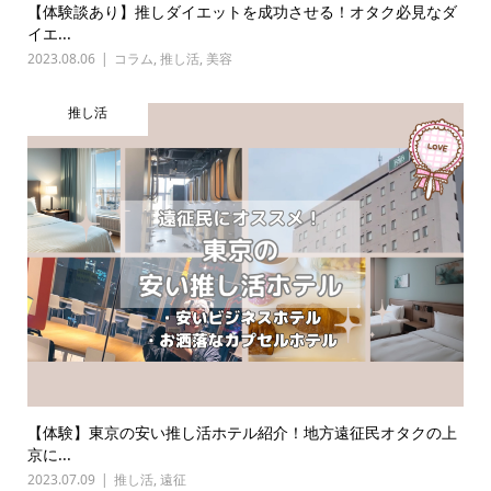
【体験談あり】推しダイエットを成功させる！オタク必見なダ
イエ...
2023.08.06
コラム
,
推し活
,
美容
推し活
【体験】東京の安い推し活ホテル紹介！地方遠征民オタクの上
京に...
2023.07.09
推し活
,
遠征