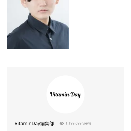
VitaminDay編集部
1,199,699 views