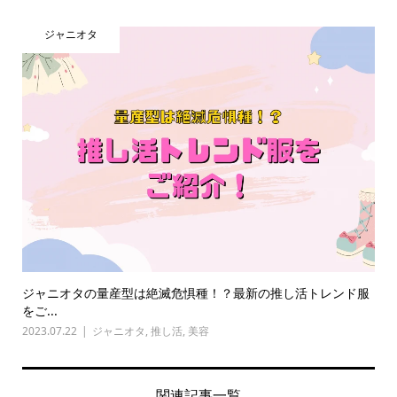
ジャニオタ
ジャニオタの量産型は絶滅危惧種！？最新の推し活トレンド服
をご...
2023.07.22
ジャニオタ
,
推し活
,
美容
関連記事一覧