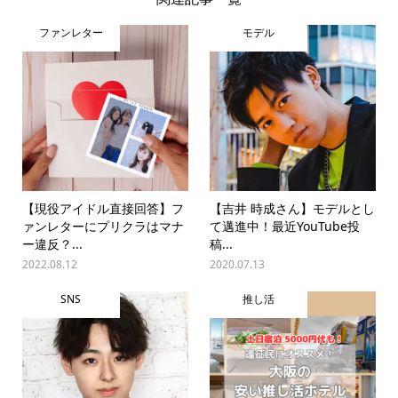
ファンレター
モデル
【現役アイドル直接回答】フ
【吉井 時成さん】モデルとし
ァンレターにプリクラはマナ
て邁進中！最近YouTube投
ー違反？...
稿...
2022.08.12
2020.07.13
SNS
推し活