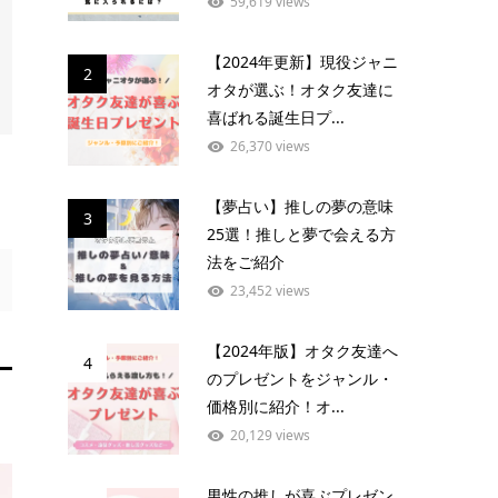
59,619 views
【2024年更新】現役ジャニ
2
オタが選ぶ！オタク友達に
喜ばれる誕生日プ...
26,370 views
【夢占い】推しの夢の意味
3
25選！推しと夢で会える方
法をご紹介
23,452 views
【2024年版】オタク友達へ
4
のプレゼントをジャンル・
価格別に紹介！オ...
20,129 views
男性の推しが喜ぶプレゼン