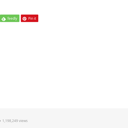
feedly
Pin it
1,198,249 views