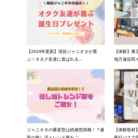
【2024年更新】現役ジャニオタが選
【体験】東
ぶ！オタク友達に喜ばれる...
地方遠征民オ
ジャニオタの量産型は絶滅危惧種！？最
【体験取材
新の推し活トレンド服をご...
夜行バスで安