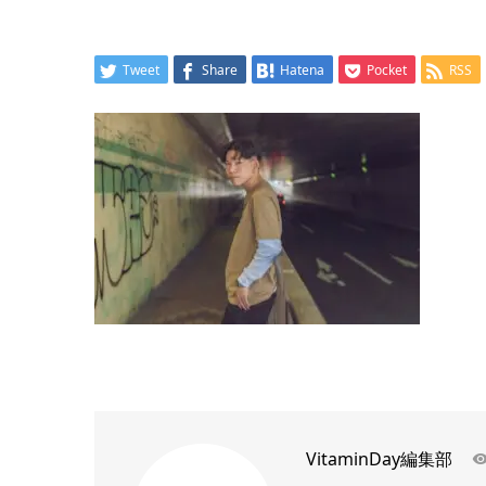
Tweet
Share
Hatena
Pocket
RSS
VitaminDay編集部