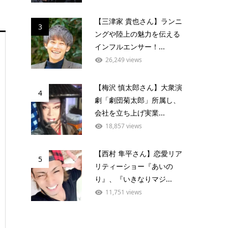
【三津家 貴也さん】ランニ
3
ングや陸上の魅力を伝える
インフルエンサー！...
26,249 views
【梅沢 慎太郎さん】大衆演
4
劇「劇団菊太郎」所属し、
会社を立ち上げ実業...
18,857 views
【西村 隼平さん】恋愛リア
5
リティーショー『あいの
り』、『いきなりマジ...
11,751 views