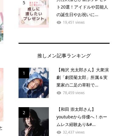
5
ト20選！アイドルや芸能人
の誕生日やお祝いに...
19,451 views
推しメン記事ランキング
【梅沢 光太郎さん】大衆演
1
劇「劇団菊太郎」所属＆実
業家の二足の草鞋で...
78,459 views
【和田 崇太郎さん】
2
youtubeから俳優へ！ホー
ムレス経験あり&#...
と
32,437 views