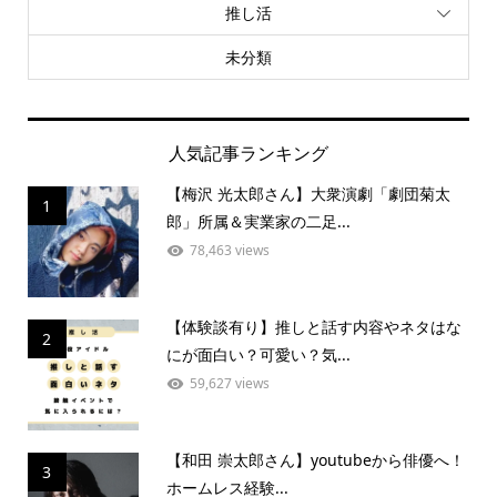
推し活
未分類
人気記事ランキング
【梅沢 光太郎さん】大衆演劇「劇団菊太
1
郎」所属＆実業家の二足...
78,463 views
【体験談有り】推しと話す内容やネタはな
2
にが面白い？可愛い？気...
59,627 views
【和田 崇太郎さん】youtubeから俳優へ！
3
ホームレス経験...