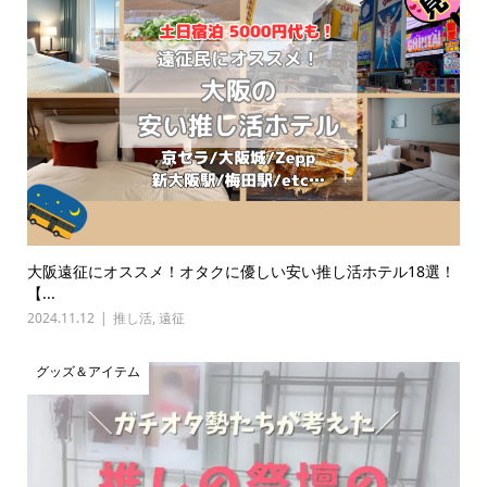
大阪遠征にオススメ！オタクに優しい安い推し活ホテル18選！
【...
2024.11.12
推し活
,
遠征
グッズ＆アイテム