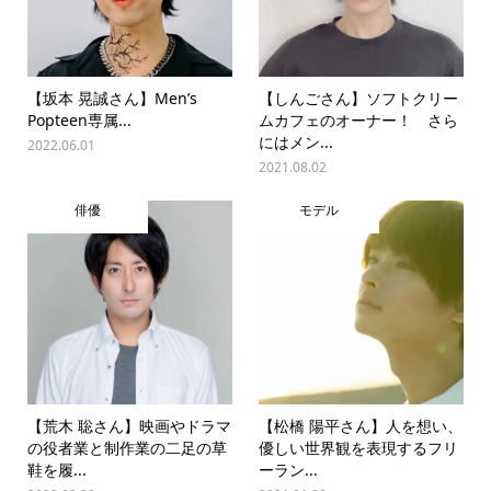
【坂本 晃誠さん】Men’s
【しんごさん】ソフトクリー
Popteen専属...
ムカフェのオーナー！ さら
にはメン...
2022.06.01
2021.08.02
俳優
モデル
【荒木 聡さん】映画やドラマ
【松橋 陽平さん】人を想い、
の役者業と制作業の二足の草
優しい世界観を表現するフリ
鞋を履...
ーラン...