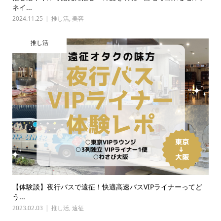
ネイ...
2024.11.25
推し活
,
美容
推し活
【体験談】夜行バスで遠征！快適高速バスVIPライナーってど
う...
2023.02.03
推し活
,
遠征