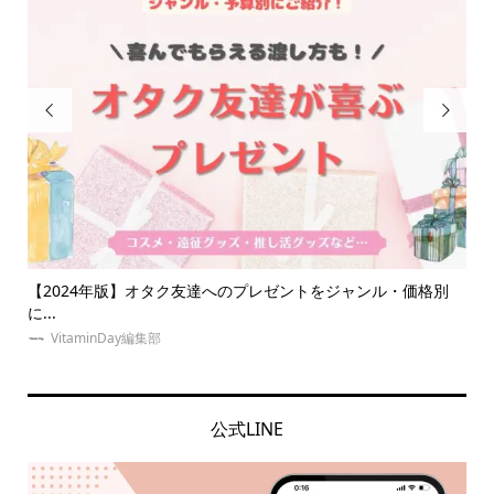


友達へのプレゼントをジャンル・価格別
簡単キンブレリボンの作り方！
も！
ゆめみぃ
公式LINE