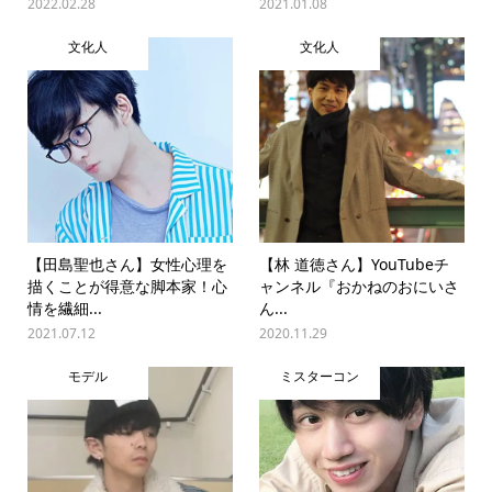
2022.02.28
2021.01.08
文化人
文化人
【田島聖也さん】女性心理を
【林 道徳さん】YouTubeチ
描くことが得意な脚本家！心
ャンネル『おかねのおにいさ
情を繊細...
ん...
2021.07.12
2020.11.29
モデル
ミスターコン