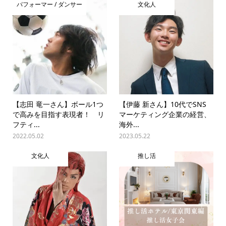
パフォーマー / ダンサー
文化人
【志田 竜一さん】ボール1つ
【伊藤 新さん】10代でSNS
で高みを目指す表現者！ リ
マーケティング企業の経営、
フティ...
海外...
2022.05.02
2023.05.22
文化人
推し活