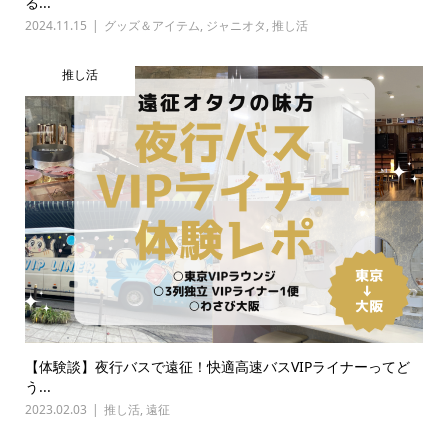
る...
2024.11.15
グッズ＆アイテム
,
ジャニオタ
,
推し活
推し活
【体験談】夜行バスで遠征！快適高速バスVIPライナーってど
う...
2023.02.03
推し活
,
遠征