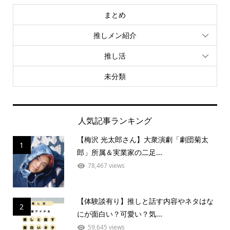
まとめ
推しメン紹介
推し活
未分類
人気記事ランキング
【梅沢 光太郎さん】大衆演劇「劇団菊太
1
郎」所属＆実業家の二足...
78,467 views
【体験談有り】推しと話す内容やネタはな
2
にが面白い？可愛い？気...
59,645 views