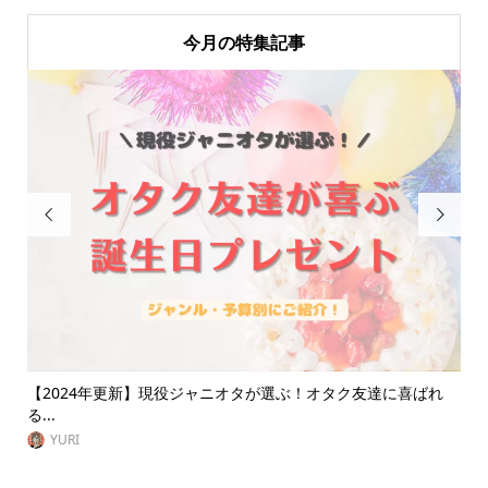
今月の特集記事


達に喜ばれ
【大人オタク向け】ライブ参戦服におすすめのブランドを
介！推...
VitaminDay編集部