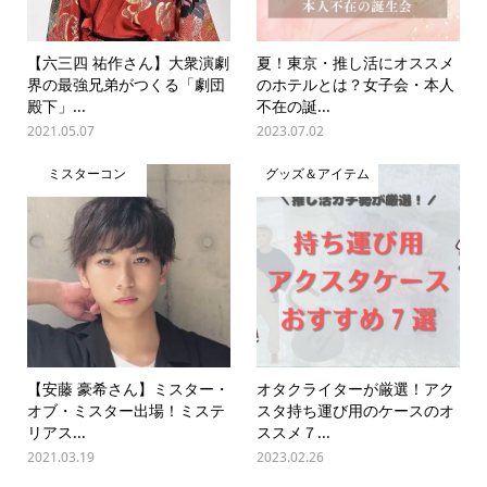
【六三四 祐作さん】大衆演劇
夏！東京・推し活にオススメ
界の最強兄弟がつくる「劇団
のホテルとは？女子会・本人
殿下」...
不在の誕...
2021.05.07
2023.07.02
ミスターコン
グッズ＆アイテム
【安藤 豪希さん】ミスター・
オタクライターが厳選！アク
オブ・ミスター出場！ミステ
スタ持ち運び用のケースのオ
リアス...
ススメ７...
2021.03.19
2023.02.26