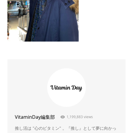
VitaminDay編集部
1,199,883 views
推し活は "心のビタミン" 。『推し』として夢に向かっ