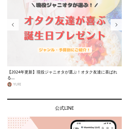


ク友達に喜ばれ
推し活ネイルで指先に推しへの愛を表現！自宅で出来
ネイ...
VitaminDay編集部
公式LINE