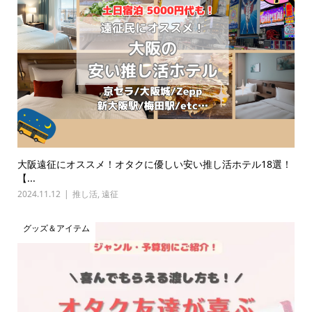
大阪遠征にオススメ！オタクに優しい安い推し活ホテル18選！
【...
2024.11.12
推し活
,
遠征
グッズ＆アイテム