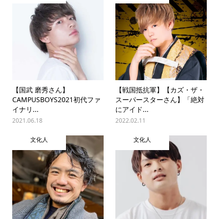
【国武 磨秀さん】
【戦国抵抗軍】【カズ・ザ・
CAMPUSBOYS2021初代ファ
スーパースターさん】「絶対
イナリ...
にアイド...
2021.06.18
2022.02.11
文化人
文化人