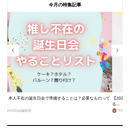
今月の特集記事


って
【2024年更新】現役ジャニオタが選ぶ！オタク友達に喜ばれ
【
る...
イエ.
YURI