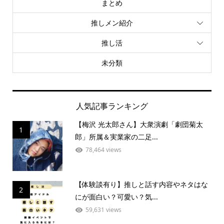
まとめ
推しメン紹介
推し活
未分類
人気記事ランキング
【梅沢 光太郎さん】大衆演劇「劇団菊太
1
郎」所属＆実業家の二足...
78,464 views
【体験談有り】推しと話す内容やネタはな
2
にが面白い？可愛い？気...
59,631 views