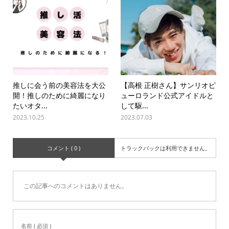
推しに会う前の美容法を大公
【高根 正樹さん】サンリオピ
開！推しのために綺麗になり
ューロランド公式アイドルと
たいオタ...
して駆...
2023.10.25
2023.07.03
コメント ( 0 )
トラックバックは利用できません。
この記事へのコメントはありません。
名前 ( 必須 )