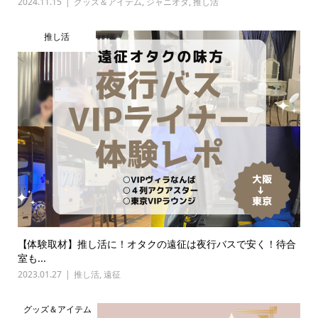
2024.11.15
グッズ＆アイテム
,
ジャニオタ
,
推し活
推し活
【体験取材】推し活に！オタクの遠征は夜行バスで安く！待合
室も...
2023.01.27
推し活
,
遠征
グッズ＆アイテム