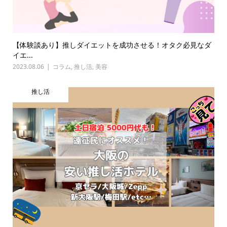
【体験談あり】推しダイエットを成功させる！オタク必見なダ
イエ...
2023.08.06
コラム
,
推し活
,
美容
推し活