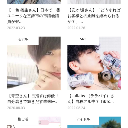
【一色 雄生さん】日本で一番
【安才 颯さん】「どうすれば
ユニークな三郷市の市議会議
お客様との距離を縮められる
員が登...
か？」...
2022.03.23
2022.01.26
モデル
SNS
【青空さん】目指すは俳優！
【Lullaby （ララバイ）さ
自分磨きで輝きだす未来！̶...
ん】自称アル中？ TikTo...
2020.08.03
2022.08.24
推し活
アイドル