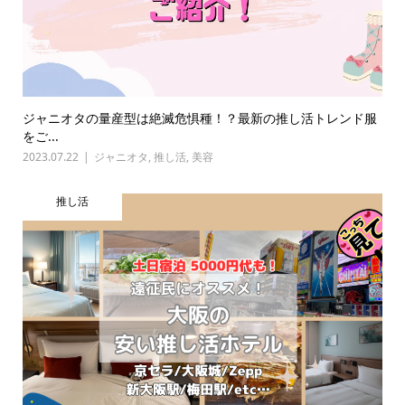
ジャニオタの量産型は絶滅危惧種！？最新の推し活トレンド服
をご...
2023.07.22
ジャニオタ
,
推し活
,
美容
推し活