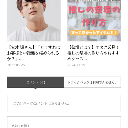
【安才 颯さん】「どうすれば
【祭壇とは？】オタク必見！
お客様との距離を縮められる
推しの祭壇の作り方やおすす
か？」...
めグッズ...
2022.01.26
2024.11.19
コメント ( 0 )
トラックバックは利用できません。
この記事へのコメントはありません。
名前 ( 必須 )