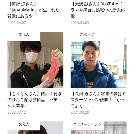
【河野 涼さん】
【天沢 誠さん】YouTubeド
『JapanMade』が生まれた
ラマや舞台に挑戦中の新人俳
背景にあるや...
優...
2021.04.07
2023.04.03
文化人
スポーツ
【もりりんさん】飴細工付き
【長畑 遼さん】将来の夢はミ
のりんご飴は芸術品。パティ
スタージャパン優勝！「かっ
シエ業界...
こよく...
2023.07.12
2021.03.29
文化人
グッズ＆アイテム