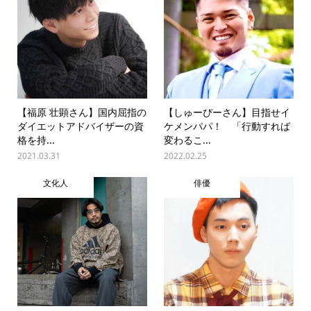
【福原 壮顕さん】国内屈指の
【しゅーぴーさん】目指せイ
ダイエットアドバイザーの資
ケメンパパ！ 「行動すれば
格を持...
変わるこ...
2021.03.31
2022.02.25
文化人
俳優