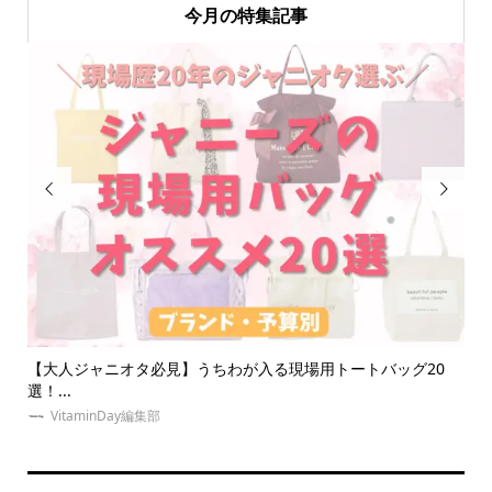
今月の特集記事


なダ
【大人ジャニオタ必見】うちわが入る現場用トートバッグ20
【
選！...
う..
VitaminDay編集部