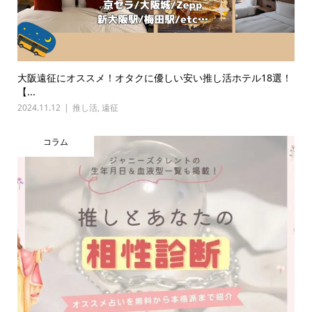
大阪遠征にオススメ！オタクに優しい安い推し活ホテル18選！
【...
2024.11.12
推し活
,
遠征
コラム