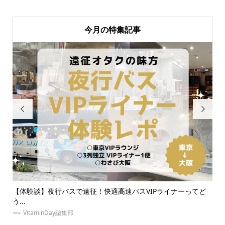
今月の特集記事


スVIPライナーってど
推し活ネイルで指先に推しへの愛を表現！自宅
ネイ...
VitaminDay編集部