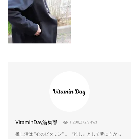
VitaminDay編集部
1,200,272 views
推し活は "心のビタミン" 。『推し』として夢に向かっ