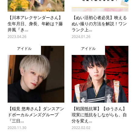
【川本アレクサンダーさん】
【ぬい活初心者必見】映える
生年月日、身長、年齢は？藤
ぬい撮りの方法を解説！ワン
井風『き...
ランク上...
2023.04.26
2024.01.26
アイドル
アイドル
【稲見 悠寿さん】ダンスアン
【戦国抵抗軍】【ゆうさん】
ドボーカルメンズグループ
現実に抵抗をしながらも、自
『三日...
分を変え...
2020.11.30
2022.02.02