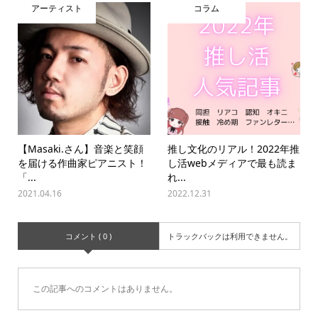
アーティスト
コラム
【Masaki.さん】音楽と笑顔
推し文化のリアル！2022年推
を届ける作曲家ピアニスト！
し活webメディアで最も読ま
「...
れ...
2021.04.16
2022.12.31
コメント ( 0 )
トラックバックは利用できません。
この記事へのコメントはありません。