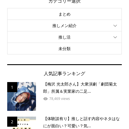
カテゴリー選択
まとめ
推しメン紹介
推し活
未分類
人気記事ランキング
【梅沢 光太郎さん】大衆演劇「劇団菊太
1
郎」所属＆実業家の二足...
78,469 views
【体験談有り】推しと話す内容やネタはな
2
にが面白い？可愛い？気...