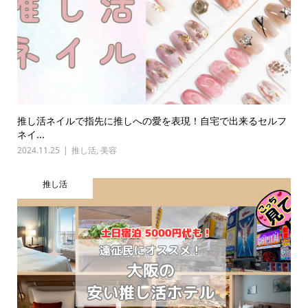
推し活ネイルで指先に推しへの愛を表現！自宅で出来るセルフ
ネイ...
2024.11.25
推し活
,
美容
推し活