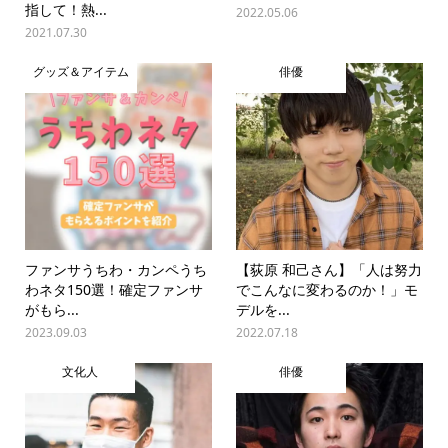
指して！熱...
2022.05.06
2021.07.30
グッズ＆アイテム
俳優
ファンサうちわ・カンペうち
【荻原 和己さん】「人は努力
わネタ150選！確定ファンサ
でこんなに変わるのか！」モ
がもら...
デルを...
2023.09.03
2022.07.18
文化人
俳優