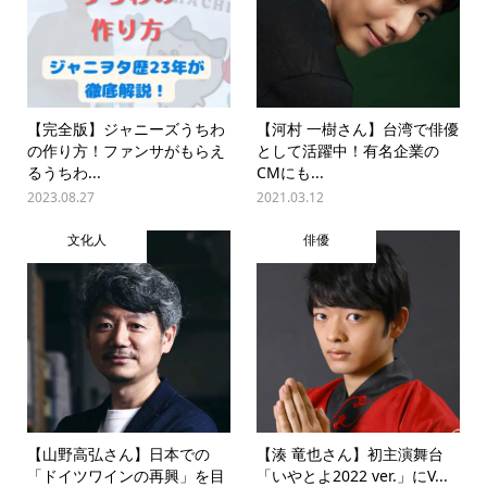
【完全版】ジャニーズうちわ
【河村 一樹さん】台湾で俳優
の作り方！ファンサがもらえ
として活躍中！有名企業の
るうちわ...
CMにも...
2023.08.27
2021.03.12
文化人
俳優
【山野高弘さん】日本での
【湊 竜也さん】初主演舞台
「ドイツワインの再興」を目
「いやとよ2022 ver.」にV...