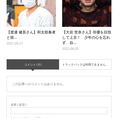
【渡‌邊‌ ‌健‌吾‌さ‌ん】‌和‌太‌鼓‌奏‌者‌
【大岩 世奈さん】俳優を目指
と‌焙‌...
して上京！ 少年の心を忘れ
ず、自...
2021.09.27
2022.04.20
コメント ( 0 )
トラックバックは利用できません。
この記事へのコメントはありません。
名前 ( 必須 )