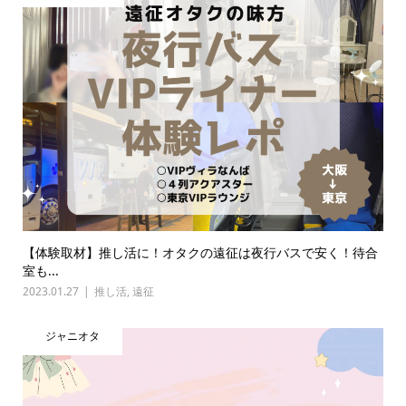
【体験取材】推し活に！オタクの遠征は夜行バスで安く！待合
室も...
2023.01.27
推し活
,
遠征
ジャニオタ