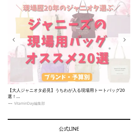


グ20
ジャニオタの量産型は絶滅危惧種！？最新の推し活トレンド服
をご...
VitaminDay編集部
公式LINE