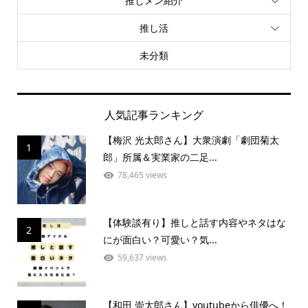
推しメン紹介
推し活
未分類
人気記事ランキング
【梅沢 光太郎さん】大衆演劇「劇団菊太
1
郎」所属＆実業家の二足...
78,465 views
【体験談有り】推しと話す内容やネタはな
2
にが面白い？可愛い？気...
59,637 views
【和田 崇太郎さん】youtubeから俳優へ！