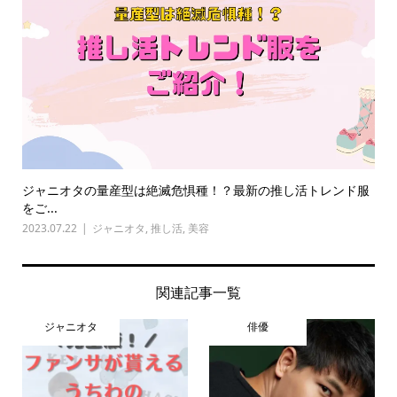
ジャニオタの量産型は絶滅危惧種！？最新の推し活トレンド服
をご...
2023.07.22
ジャニオタ
,
推し活
,
美容
関連記事一覧
ジャニオタ
俳優