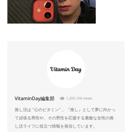
VitaminDay編集部
1,200,106 views
推し活は "心のビタミン" 。『推し』として夢に向かっ
て頑張る男性や、その男性を応援する素敵な女性の推
し活ライフに役立つ情報を発信しています。