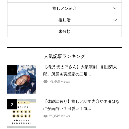
推しメン紹介
推し活
未分類
人気記事ランキング
【梅沢 光太郎さん】大衆演劇「劇団菊太
1
郎」所属＆実業家の二足...
78,469 views
【体験談有り】推しと話す内容やネタはな
2
にが面白い？可愛い？気...
59,645 views