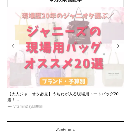


グ20
【体験レポ】10秒で本人不在の誕生日会？名前入り推しバル
ン...
ゆめみぃ
公式LINE