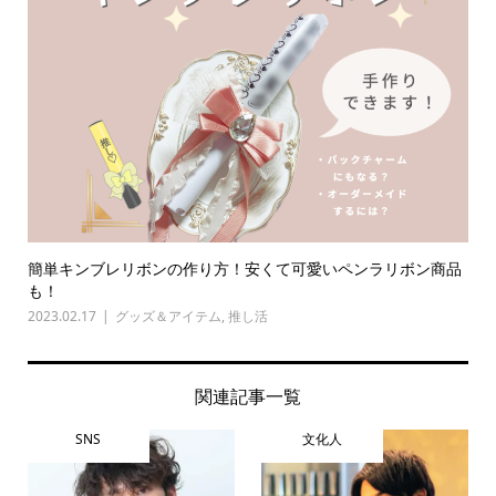
簡単キンブレリボンの作り方！安くて可愛いペンラリボン商品
も！
2023.02.17
グッズ＆アイテム
,
推し活
関連記事一覧
SNS
文化人