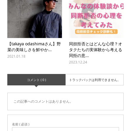
【takaya odashimaさん】野
同担拒否とはどんな心理？オ
菜の美味しさを鮮やか...
タクたちの実体験から考える
同拒の意...
2021.01.18
2023.12.24
コメント ( 0 )
トラックバックは利用できません。
この記事へのコメントはありません。
名前 ( 必須 )