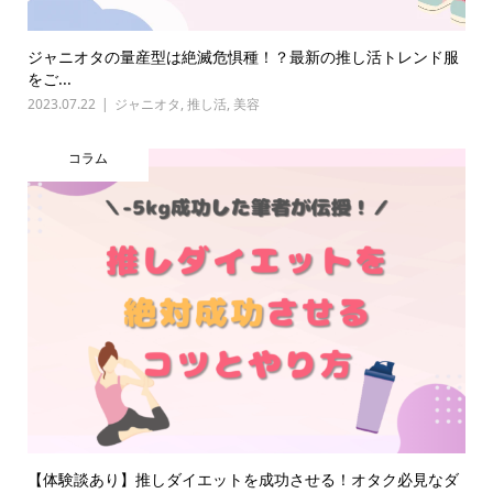
ジャニオタの量産型は絶滅危惧種！？最新の推し活トレンド服
をご...
2023.07.22
ジャニオタ
,
推し活
,
美容
コラム
【体験談あり】推しダイエットを成功させる！オタク必見なダ