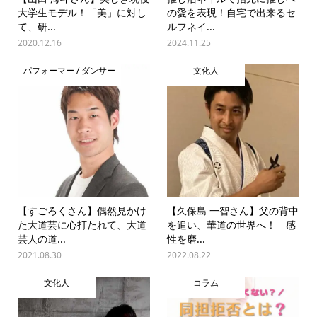
大学生モデル！「美」に対し
の愛を表現！自宅で出来るセ
て、研...
ルフネイ...
2020.12.16
2024.11.25
パフォーマー / ダンサー
文化人
【すごろくさん】偶然見かけ
【久保島 一智さん】父の背中
た大道芸に心打たれて、大道
を追い、華道の世界へ！ 感
芸人の道...
性を磨...
2021.08.30
2022.08.22
文化人
コラム