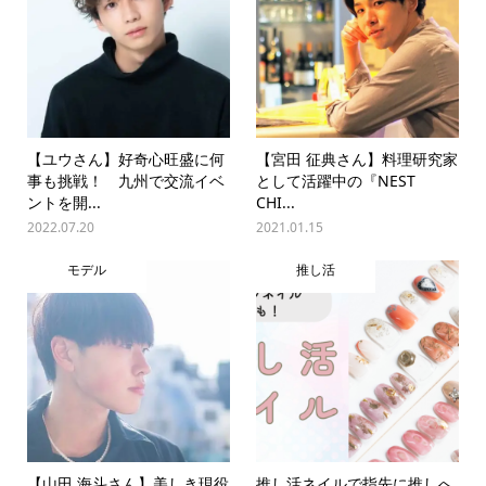
【ユウさん】好奇心旺盛に何
【宮田 征典さん】料理研究家
事も挑戦！ 九州で交流イベ
として活躍中の『NEST
ントを開...
CHI...
2022.07.20
2021.01.15
モデル
推し活
【山田 海斗さん】美しき現役
推し活ネイルで指先に推しへ